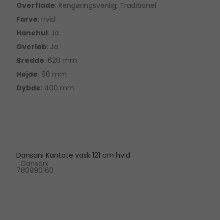
Overflade
: Rengøringsvenlig, Traditionel
Farve
: Hvid
Hanehul
: Ja
Overløb
: Ja
Bredde
: 620 mm
Højde
: 88 mm
Dybde
: 400 mm
Dansani Kantate vask 121 cm hvid
Dansani
780990160