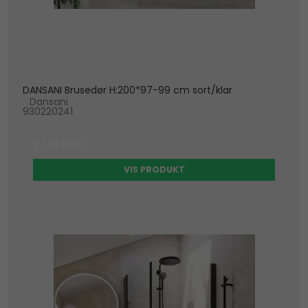
DANSANI Brusedør H:200*97-99 cm sort/klar
Dansani
930220241
2.181 DKK
VIS PRODUKT