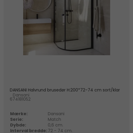
DANSANI Halvrund brusedør H:200*72-74 cm sort/klar
Dansani
674181052
Mærke:
Dansani
Serie:
Match
Dybde:
0,6 cm.
Interval bredde:
72 - 74 cm.