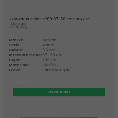
DANSANI Brusedør H:200*67-69 cm sort/klar
Dansani
674180012
Mærke:
Dansani
Serie:
Match
Dybde:
0,6 cm.
Interval bredde:
67- 69 cm.
Højde:
200 cm.
Materiale:
Glas/alu
Farve:
Satin/klart glas
2.595 DKK
VIS PRODUKT