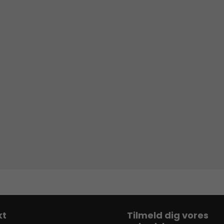
Tilmeld dig vores