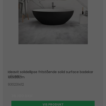
Ideavit solidellipse fritstående solid surface badekar
Cosani
180x88cm
930231412
36.100 DKK
VIS PRODUKT