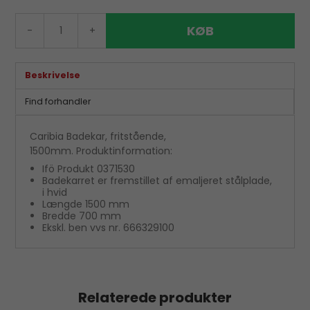
KØB
-
+
Beskrivelse
Find forhandler
Caribia Badekar, fritstående,
1500mm. Produktinformation:
Ifö Produkt 0371530
Badekarret er fremstillet af emaljeret stålplade,
i hvid
Længde 1500 mm
Bredde 700 mm
Ekskl. ben vvs nr. 666329100
Relaterede produkter