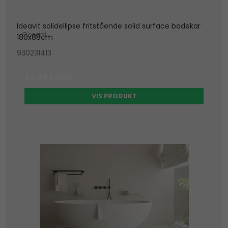
Ideavit solidellipse fritstående solid surface badekar
Cosani
180x88cm
930231413
34.895 DKK
VIS PRODUKT