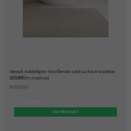
Ideavit solidellipse fritstående solid surface badekar
Cosani
180x88cm mathvid
930231411
34.700 DKK
VIS PRODUKT