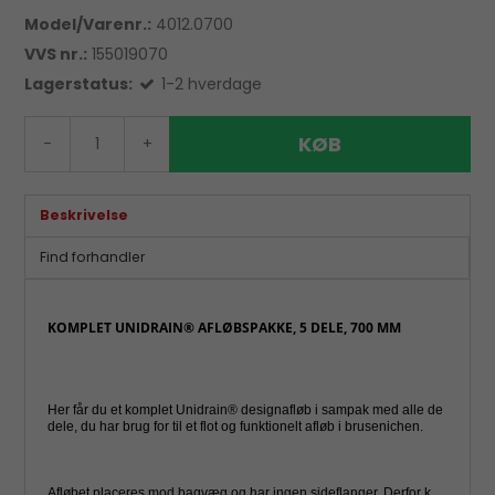
Model/Varenr.:
4012.0700
VVS nr.:
155019070
Lagerstatus:
1-2 hverdage
KØB
-
+
Beskrivelse
Find forhandler
KOMPLET UNIDRAIN® AFLØBSPAKKE, 5 DELE, 700 MM
Her får du et komplet Unidrain® designafløb i sampak med alle de
dele, du har brug for til et flot og funktionelt afløb i brusenichen.
Afløbet placeres mod bagvæg og har ingen sideflanger. Derfor kan