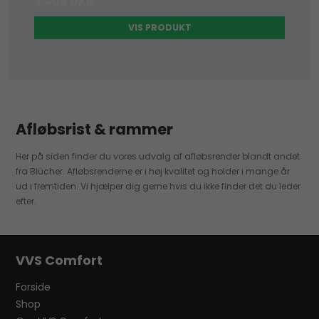
3.409 DKK
VIS PRODUKT
Afløbsrist & rammer
Her på siden finder du vores udvalg af afløbsrender blandt andet
fra Blücher. Afløbsrenderne er i høj kvalitet og holder i mange år
ud i fremtiden. Vi hjælper dig gerne hvis du ikke finder det du leder
efter.
VVS Comfort
Forside
Shop