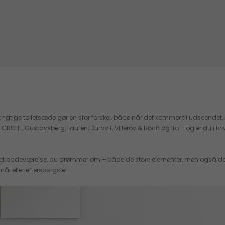
rigtige toiletsæde gør en stor forskel, både når det kommer til udseendet, m
, Gustavsberg, Laufen, Duravit, Villeroy & Boch og Ifö – og er du i tvivl om, 
 det badeværelse, du drømmer om – både de store elementer, men også de min
ål eller efterspørgsler.