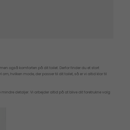
en også komforten på dit toilet. Derfor finder du et stort
hvilken mode, der passer til dit toilet, så er vi altid klar til
dre detaljer. Vi arbejder altid på at blive dit foretrukne valg