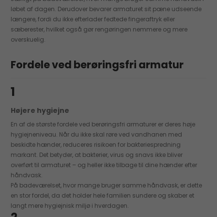
løbet af dagen. Derudover bevarer armaturet sit pæne udseende
længere, fordi du ikke efterlader fedtede fingeraftryk eller
sæberester, hvilket også gør rengøringen nemmere og mere
overskuelig.
Fordele ved berøringsfri armatur
1
Højere hygiejne
En af de største fordele ved berøringsfri armaturer er deres høje
hygiejneniveau. Når du ikke skal røre ved vandhanen med
beskidte hænder, reduceres risikoen for bakteriespredning
markant. Det betyder, at bakterier, virus og snavs ikke bliver
overført til armaturet – og heller ikke tilbage til dine hænder efter
håndvask.
På badeværelset, hvor mange bruger samme håndvask, er dette
en stor fordel, da det holder hele familien sundere og skaber et
langt mere hygiejnisk miljø i hverdagen.