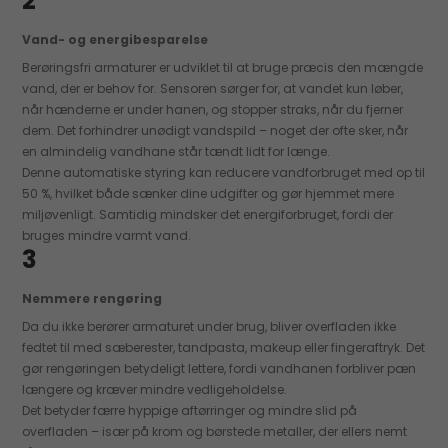
2
Vand- og energibesparelse
Berøringsfri armaturer er udviklet til at bruge præcis den mængde
vand, der er behov for. Sensoren sørger for, at vandet kun løber,
når hænderne er under hanen, og stopper straks, når du fjerner
dem. Det forhindrer unødigt vandspild – noget der ofte sker, når
en almindelig vandhane står tændt lidt for længe.
Denne automatiske styring kan reducere vandforbruget med op til
50 %, hvilket både sænker dine udgifter og gør hjemmet mere
miljøvenligt. Samtidig mindsker det energiforbruget, fordi der
bruges mindre varmt vand.
3
Nemmere rengøring
Da du ikke berører armaturet under brug, bliver overfladen ikke
fedtet til med sæberester, tandpasta, makeup eller fingeraftryk. Det
gør rengøringen betydeligt lettere, fordi vandhanen forbliver pæn
længere og kræver mindre vedligeholdelse.
Det betyder færre hyppige aftørringer og mindre slid på
overfladen – især på krom og børstede metaller, der ellers nemt