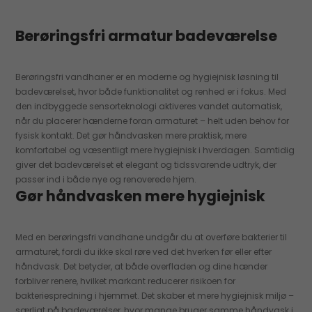
Berøringsfri armatur badeværelse
Berøringsfri vandhaner er en moderne og hygiejnisk løsning til
badeværelset, hvor både funktionalitet og renhed er i fokus. Med
den indbyggede sensorteknologi aktiveres vandet automatisk,
når du placerer hænderne foran armaturet – helt uden behov for
fysisk kontakt. Det gør håndvasken mere praktisk, mere
komfortabel og væsentligt mere hygiejnisk i hverdagen. Samtidig
giver det badeværelset et elegant og tidssvarende udtryk, der
passer ind i både nye og renoverede hjem.
Gør håndvasken mere hygiejnisk
Med en berøringsfri vandhane undgår du at overføre bakterier til
armaturet, fordi du ikke skal røre ved det hverken før eller efter
håndvask. Det betyder, at både overfladen og dine hænder
forbliver renere, hvilket markant reducerer risikoen for
bakteriespredning i hjemmet. Det skaber et mere hygiejnisk miljø –
særligt på badeværelser, hvor mange bruger samme håndvask i