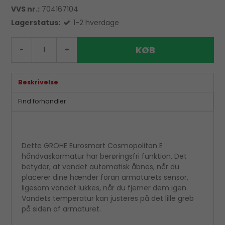
VVS nr.:
704167104
Lagerstatus:
1-2 hverdage
KØB
-
+
Beskrivelse
Find forhandler
Dette GROHE Eurosmart Cosmopolitan E
håndvaskarmatur har berøringsfri funktion. Det
betyder, at vandet automatisk åbnes, når du
placerer dine hænder foran armaturets sensor,
ligesom vandet lukkes, når du fjerner dem igen.
Vandets temperatur kan justeres på det lille greb
på siden af armaturet.