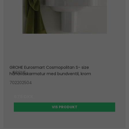
GROHE Eurosmart Cosmopolitan S- size
GROHE
håndvaskarmatur med bundventil, krom
702202504
675 DKK
VIS PRODUKT