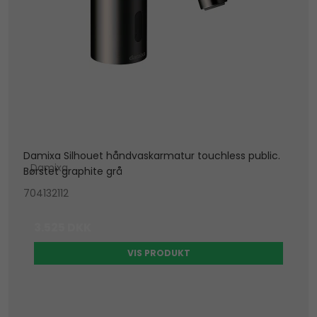
Damixa Silhouet håndvaskarmatur touchless public.
Damixa
Børstet graphite grå
704132112
3.525 DKK
VIS PRODUKT