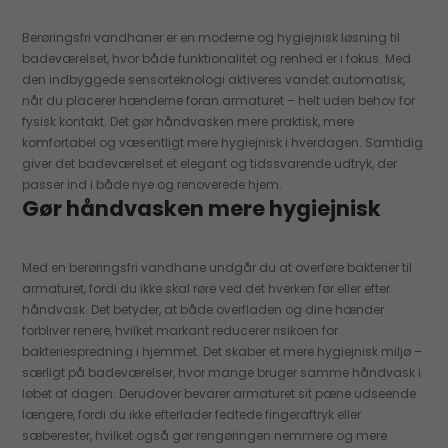
Berøringsfri vandhaner er en moderne og hygiejnisk løsning til
badeværelset, hvor både funktionalitet og renhed er i fokus. Med
den indbyggede sensorteknologi aktiveres vandet automatisk,
når du placerer hænderne foran armaturet – helt uden behov for
fysisk kontakt. Det gør håndvasken mere praktisk, mere
komfortabel og væsentligt mere hygiejnisk i hverdagen. Samtidig
giver det badeværelset et elegant og tidssvarende udtryk, der
passer ind i både nye og renoverede hjem.
Gør håndvasken mere hygiejnisk
Med en berøringsfri vandhane undgår du at overføre bakterier til
armaturet, fordi du ikke skal røre ved det hverken før eller efter
håndvask. Det betyder, at både overfladen og dine hænder
forbliver renere, hvilket markant reducerer risikoen for
bakteriespredning i hjemmet. Det skaber et mere hygiejnisk miljø –
særligt på badeværelser, hvor mange bruger samme håndvask i
løbet af dagen. Derudover bevarer armaturet sit pæne udseende
længere, fordi du ikke efterlader fedtede fingeraftryk eller
sæberester, hvilket også gør rengøringen nemmere og mere