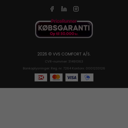
2026 © VVS COMFORT A/S.
CVR-nummer: 31491363
Bankoplysninger: Reg. nr. 7264 Kontonr. 0001233126