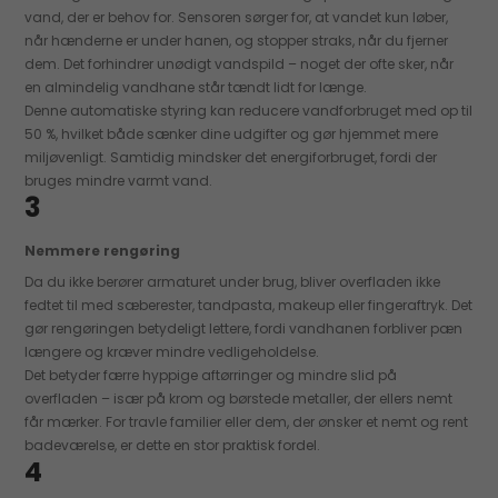
vand, der er behov for. Sensoren sørger for, at vandet kun løber,
når hænderne er under hanen, og stopper straks, når du fjerner
dem. Det forhindrer unødigt vandspild – noget der ofte sker, når
en almindelig vandhane står tændt lidt for længe.
Denne automatiske styring kan reducere vandforbruget med op til
50 %, hvilket både sænker dine udgifter og gør hjemmet mere
miljøvenligt. Samtidig mindsker det energiforbruget, fordi der
bruges mindre varmt vand.
3
Nemmere rengøring
Da du ikke berører armaturet under brug, bliver overfladen ikke
fedtet til med sæberester, tandpasta, makeup eller fingeraftryk. Det
gør rengøringen betydeligt lettere, fordi vandhanen forbliver pæn
længere og kræver mindre vedligeholdelse.
Det betyder færre hyppige aftørringer og mindre slid på
overfladen – især på krom og børstede metaller, der ellers nemt
får mærker. For travle familier eller dem, der ønsker et nemt og rent
badeværelse, er dette en stor praktisk fordel.
4