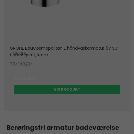
GROHE BauCosmopolitan E håndvaskarmatur 6V SC
GROHE
berøringsfrit, krom
704149204
1.695 DKK
VIS PRODUKT
Berøringsfri armatur badeværelse