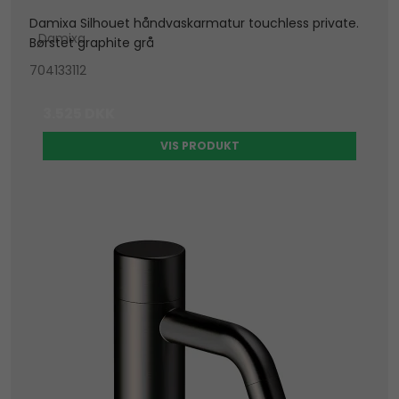
Damixa Silhouet håndvaskarmatur touchless private.
Damixa
Børstet graphite grå
704133112
3.525 DKK
VIS PRODUKT