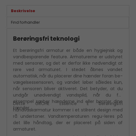
Beskrivelse
Find forhandler
Berøringsfri teknologi
Et berøringsfri armatur er både en hygiejnisk og
vandbesparende feature. Armaturerne er udstyret
med sensorer, og det er derfor ikke nødvendigt at
røre ved armaturet. I stedet åbnes vandet
automatisk, når du placerer dine hænder foran be-
vægelsessensoren, og vandet løber således kun,
når sensoren bliver aktiveret. Det betyder, at du
undgår unødvendigt vandspild, når du for
eksempel sæber hænderne ind eller børster dine
Dette GROHE Essence E berøringsfri
tænder.
håndvaskarmatur kommer i et stilrent design med
rå undertoner. Vandtemperaturen regu-leres på
det lille håndtag, der er placeret på siden af
armaturet.