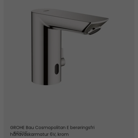
GROHE Bau Cosmopolitan E berøringsfri
GROHE
håndvaskarmatur 6V, krom