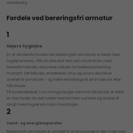
overskuelig.
Fordele ved berøringsfri armatur
1
Højere hygiejne
En af de største fordele ved berøringsfri armaturer er deres høje
hygiejneniveau. Når du ikke skal røre ved vandhanen med
beskidte hænder, reduceres risikoen for bakteriespredning
markant. Det betyder, at bakterier, virus og snavs ikke bliver
overført til armaturet – og heller ikke tilbage til dine hænder efter
håndvask.
På badeværelset, hvor mange bruger samme håndvask, er dette
en stor fordel, da det holder hele familien sundere og skaber et
langt mere hygiejnisk miljø i hverdagen.
2
Vand- og energibesparelse
Berøringsfri armaturer er udviklet til at bruge præcis den mængde