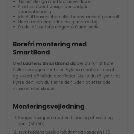
Tidløst design med kromoverflade
Praktisk, åbent design der undgår
vandophobning
Ideel til brusenichen eller badeværelset generelt
Nem montering uden brug af værktøj
En del af Laufens elegante Cana-serie
Borefri montering med
SmartBond
Med
Laufens SmartBond
slipper du for at bore
huller i vægge eller fliser. Hylden monteres nemt
og sikkert på hårde overflader. Skulle du få lyst til at
flytte den, kan du fjerne den uden at efterlade
mærker eller skader.
Monteringsvejledning
Rengør væggen med en blanding af vand og
sprit (50/50).
Tryk hyldens beslag hårdt mod væggen i 30