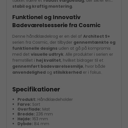
takket være et
robust vægbeslag
, der sikrer en
stabil og kraftig montering
.
Funktionel og Innovativ
Badeværelsesserie fra Cosmic
Denne håndklædekrog er en del af
Architect S+
serien fra Cosmic, der tilbyder
gennemtænkte og
funktionelle designs
uden at gå på kompromis
med det
visuelle udtryk
. Alle produkter i serien er
fremstillet i
høj kvalitet
, hvilket bidrager til et
gennemført badeværelsesmiljø
, hvor både
anvendelighed
og
stilsikkerhed
er i fokus.
Specifikationer
Produkt:
Håndklædeholder
Farve:
Sort
Overflade:
Mat
Bredde:
236 mm
Højde:
163 mm
Dybde:
84 mm