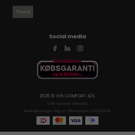
Tilmeld
Social media
2026 © VVS COMFORT A/S.
CVR-nummer: 31491363
Bankoplysninger: Reg. nr. 7264 Kontonr. 0001233126