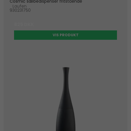
Cosmic sæbedispenser fritstående
Laufen
930231750
825 DKK
VIS PRODUKT