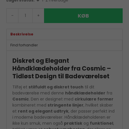
Lagerstatus:
1-2 hverdage
KØB
-
+
Beskrivelse
Find forhandler
Diskret og Elegant
Håndklædeholder fra Cosmic –
Tidløst Design til Badeværelset
Tilføj et
stilfuldt og diskret touch
til dit
badeværelse med denne
håndklædeholder
fra
Cosmic
. Den er designet med
cirkulære former
kombineret med
stringente linjer
, hvilket skaber
et
rent og elegant udtryk
, der passer perfekt ind
i moderne badeværelser. Håndklædeholderen er
ikke kun smuk, men også
praktisk
og
funktionel
,