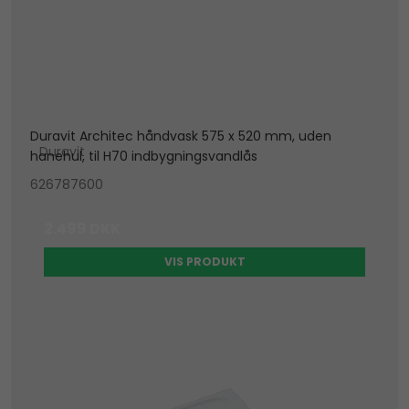
Duravit Architec håndvask 575 x 520 mm, uden
Duravit
hanehul, til H70 indbygningsvandlås
626787600
2.499 DKK
VIS PRODUKT