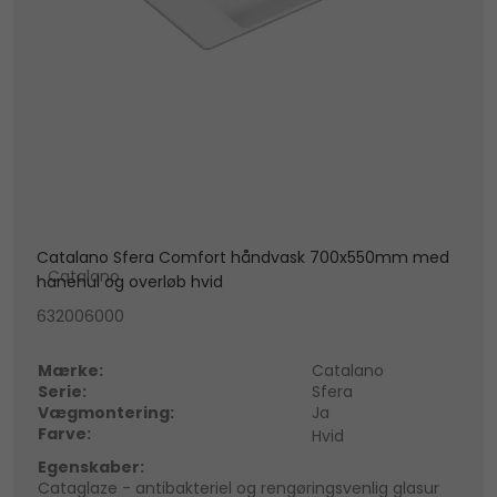
Catalano Sfera Comfort håndvask 700x550mm med
Catalano
hanehul og overløb hvid
632006000
Mærke:
Catalano
Serie:
Sfera
Vægmontering:
Ja
Farve:
Hvid
Egenskaber:
Cataglaze - antibakteriel og rengøringsvenlig glasur