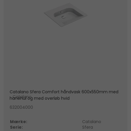
Catalano Sfera Comfort håndvask 600x550mm med
Catalano
hanehul og med overløb hvid
632004000
Mærke:
Catalano
Serie:
Sfera