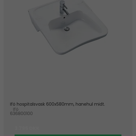
Ifö hospitalsvask 600x580mm, hanehul midt.
Ifö
636800100
3.795 DKK