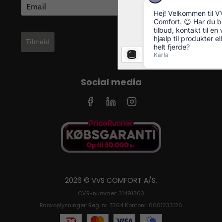
Tilmeld
Social media
2026 © VVS COMFORT A/S.
CVR-nummer: 31491363
Bankoplysninger: Reg. nr. 7264 Kontonr. 0001233126