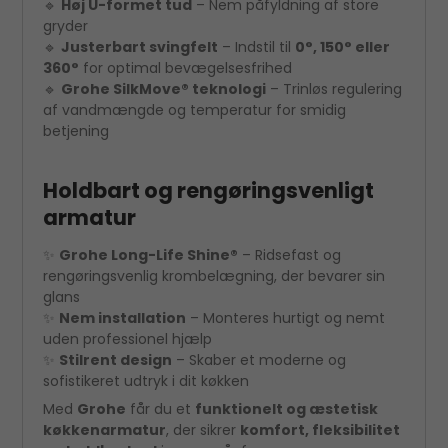
🔹
Høj U-formet tud
– Nem påfyldning af store
gryder
🔹
Justerbart svingfelt
– Indstil til
0°, 150° eller
360°
for optimal bevægelsesfrihed
🔹
Grohe SilkMove® teknologi
– Trinløs regulering
af vandmængde og temperatur for smidig
betjening
Holdbart og rengøringsvenligt
armatur
✨
Grohe Long-Life Shine®
– Ridsefast og
rengøringsvenlig krombelægning, der bevarer sin
glans
✨
Nem installation
– Monteres hurtigt og nemt
uden professionel hjælp
✨
Stilrent design
– Skaber et moderne og
sofistikeret udtryk i dit køkken
Med
Grohe
får du et
funktionelt og æstetisk
køkkenarmatur
, der sikrer
komfort, fleksibilitet