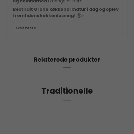
og holdbarhed
i mange år frem.
Bestil dit Grohe køkkenarmatur i dag og oplev
fremtidens køkkenløsning!
🚰✨
Relaterede produkter
Traditionelle