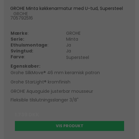
GROHE Minta køkkenarmatur med U-tud, Supersteel
GROHE
705792516
Mærke
:
GROHE
Serie:
Minta
Ethulsmontage
:
Ja
Svingtud:
Ja
Farve
:
Supersteel
Egenskaber:
Grohe SilkMove® 46 mm keramisk patron
Grohe StarLight® kromfinish
GROHE Aquaguide justerbar mousseur
Fleksible tilslutningsslanger 3/8"
1.739 DKK
VIS PRODUKT