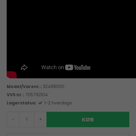
Model/Varenr.:
32488000
VVS nr.:
705792104
Lagerstatus:
1-2 hverdage
KØB
-
+