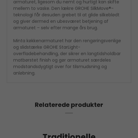
armaturet, ligesom du nemt og hurtigt kan skifte
mellem to vaske. Den lækre GROHE SilkMove®-
teknologi får desuden grebet til at glide silkeblødt
og giver dermed en ubesværet betjening af
armaturet – selv efter mange års brug.
Minta køkkenarmaturet har den rengøringsvenlige
og slidstærke GROHE StarLight-
overfladebehandling, der sikrer en langtidsholdbar
matbørstet finish og gør armaturet særdeles
modstandsdygtigt over for tilsmudsning og
anløbning.
Relaterede produkter
Traditionelle