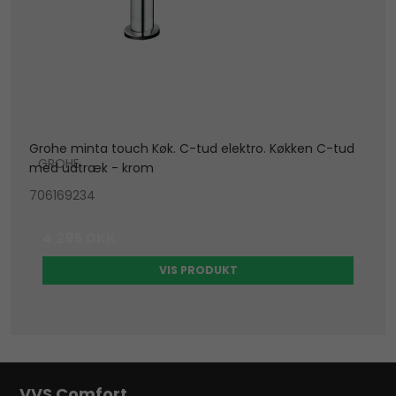
Grohe minta touch Køk. C-tud elektro. Køkken C-tud
GROHE
med udtræk - krom
706169234
4.295 DKK
VIS PRODUKT
VVS Comfort