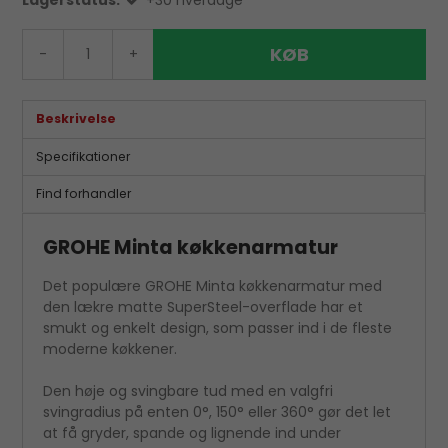
Lagerstatus:
+30 hverdage
KØB
-
+
Beskrivelse
Specifikationer
Find forhandler
GROHE Minta køkkenarmatur
Det populære GROHE Minta køkkenarmatur med
den lækre matte SuperSteel-overflade har et
smukt og enkelt design, som passer ind i de fleste
moderne køkkener.
Den høje og svingbare tud med en valgfri
svingradius på enten 0°, 150° eller 360° gør det let
at få gryder, spande og lignende ind under