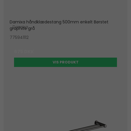
Damixa håndklædestang 500mm enkelt Børstet
Damixa
graphite grå
775941112
675 DKK
VIS PRODUKT