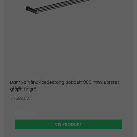
Damixa håndklædestang dobbelt 800 mm. Børstet
Damixa
graphite grå
775940212
825 DKK
VIS PRODUKT