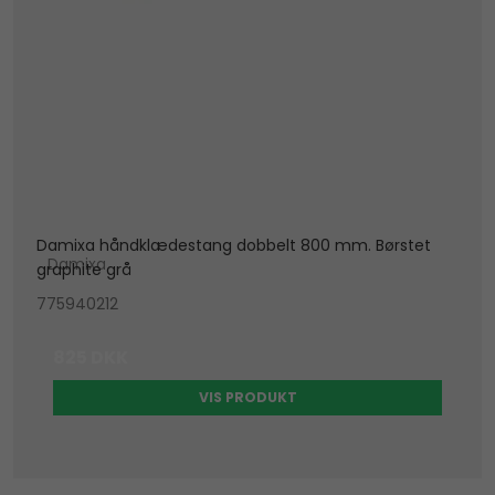
Damixa håndklædestang dobbelt 800 mm. Børstet
Damixa
graphite grå
775940212
825 DKK
VIS PRODUKT