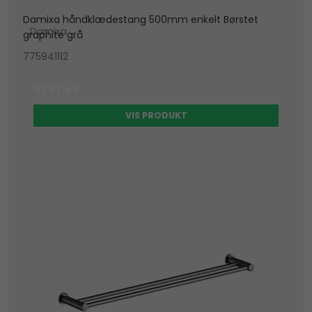
Damixa håndklædestang 500mm enkelt Børstet
Damixa
graphite grå
775941112
675 DKK
VIS PRODUKT