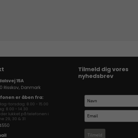
Tilmeld dig vores
nyhedsbrev
dalsvej 15A
0 Risskov, Danmark
fonen er åben fra:
ag-torsdag: 8.00 - 15.00
g: 8.00 - 14.30
lder lukket på telefonen i
e 29, 30 & 31
4550
ail
Tilmeld