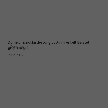
Damixa håndklædestang 500mm enkelt Børstet
Damixa
graphite grå
775941112