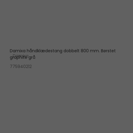
Damixa håndklædestang dobbelt 800 mm. Børstet
Damixa
graphite grå
775940212