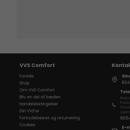
VVS Comfort
Forside
Sin
824
Shop
Om VVS Comfort
Tele
Bliv en del af kæden
Mand
Freda
Handelsbetingelser
Vi ho
Din VVS'er
ugern
Fortrydelsesret og returnering
8615
Cookies
E-m