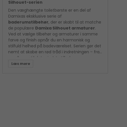
Silhouet-serien
Den væghængte toiletbørste er en del af
Damixas eksklusive serie af
baderumstilbehør
, der er skabt til at matche
de populære
Damixa Silhouet armaturer
.
Ved at vælge tilbehør og armaturer i samme
farve og finish opnår du en harmonisk og
stilfuld helhed på badeværelset. Serien gør det
nemt at skabe en rød tråd i indretningen – fra
vandhaner til det mindste tilbehør.