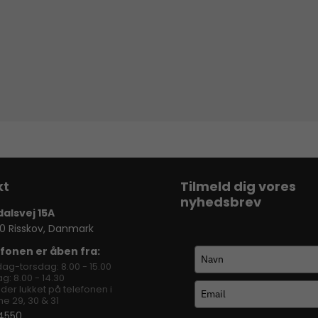
Tilmeld dig vores
nyhedsbrev
dalsvej 15A
0 Risskov, Danmark
fonen er åben fra:
ag-torsdag: 8.00 - 15.00
g: 8.00 - 14.30
lder lukket på telefonen i
e 29, 30 & 31
4550