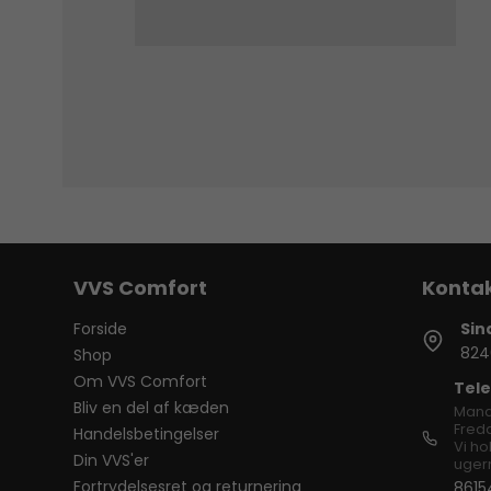
VVS Comfort
Forside
Sin
824
Shop
Om VVS Comfort
Tele
Bliv en del af kæden
Mand
Freda
Handelsbetingelser
Vi ho
Din VVS'er
ugern
Fortrydelsesret og returnering
8615