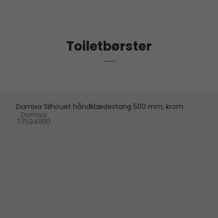
Toiletbørster
Damixa Silhouet håndklædestang 500 mm, krom
Damixa
775941100