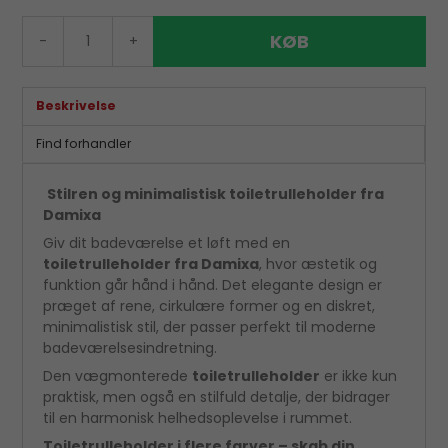
KØB
-
+
Beskrivelse
Find forhandler
Stilren og minimalistisk toiletrulleholder fra
Damixa
Giv dit badeværelse et løft med en
toiletrulleholder fra Damixa
, hvor æstetik og
funktion går hånd i hånd. Det elegante design er
præget af rene, cirkulære former og en diskret,
minimalistisk stil, der passer perfekt til moderne
badeværelsesindretning.
Den vægmonterede
toiletrulleholder
er ikke kun
praktisk, men også en stilfuld detalje, der bidrager
til en harmonisk helhedsoplevelse i rummet.
Toiletrulleholder i flere farver – skab din