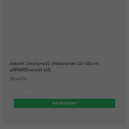
Geberit CleanLine20 afløbsrende L30-130cm,
Geberit
antracit/børstet stål
155441131
3.375 DKK
VIS PRODUKT