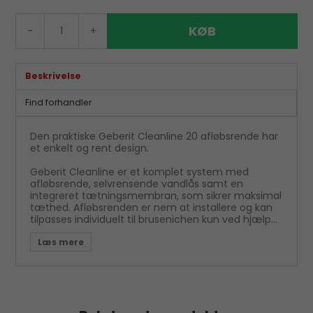
KØB
-
+
Beskrivelse
Find forhandler
Den praktiske Geberit Cleanline 20 afløbsrende har
et enkelt og rent design.
Geberit Cleanline er et komplet system med
afløbsrende, selvrensende vandlås samt en
integreret tætningsmembran, som sikrer maksimal
tæthed. Afløbsrenden er nem at installere og kan
tilpasses individuelt til brusenichen kun ved hjælp
af en helt almindelig nedstryger.
Passer til en flisetykkelse 0,8 - 4 cm.
Geberit Cleanline 20 afløbsrende har et minimum
mål på 30 cm og et maksimalt mål på 130 cm. Fås
også med et maksimalt mål på 90 cm.