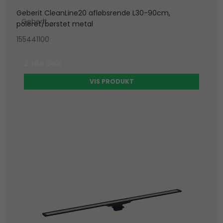
Geberit CleanLine20 afløbsrende L30-90cm,
Geberit
poleret/børstet metal
155441100
2.195 DKK
VIS PRODUKT