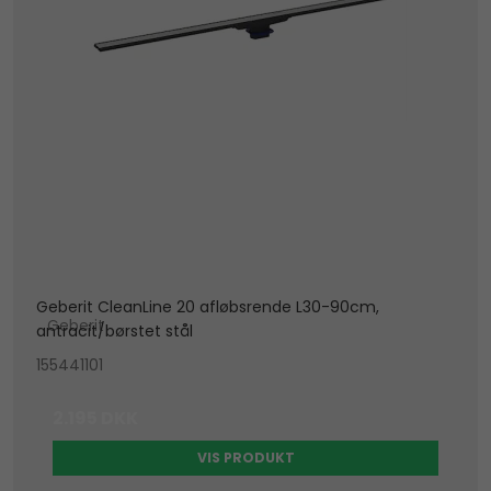
Geberit CleanLine 20 afløbsrende L30-90cm,
Geberit
antracit/børstet stål
155441101
2.195 DKK
VIS PRODUKT