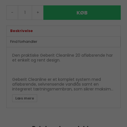
KØB
-
+
Beskrivelse
Find forhandler
Den praktiske Geberit Cleanline 20 afløbsrende har
et enkelt og rent design.
Geberit Cleanline er et komplet system med
afløbsrende, selvrensende vandlås samt en
integreret tætningsmembran, som sikrer maksimal
tæthed. Afløbsrenden er nem at installere og kan
tilpasses individuelt til brusenichen kun ved hjælp
af en helt almindelig nedstryger.
Passer til en flisetykkelse 0,8 - 4 cm.