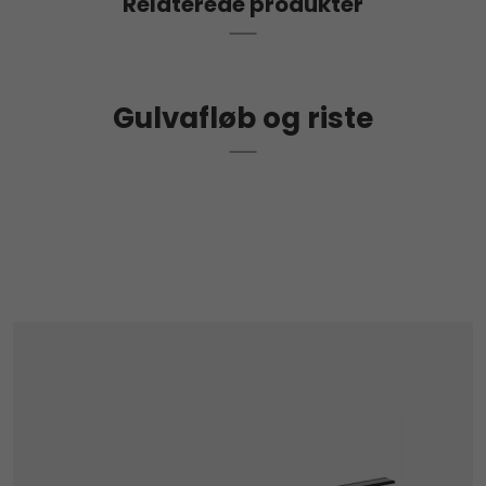
Relaterede produkter
Geberit Cleanline 20 afløbsrende har et minimum
mål på 30 cm og et maksimalt mål på 90 cm. Fås
også med et maksimalt mål på 130 cm.
Gulvafløb og riste
Denne afløbsrende er udført i børstet rustfrit stål,
der giver en flot kontrast til lyse gulve. Fås desuden
i børstet rustfrit stål og antracit til mørkere gulve.
Geberit CleanLine 20 afløbsrende er nem at
rengøre. Snavset skylles fuldstændigt væk fra
opsamlingsfladen. Hårsien kan fjernes og skylles på
ingen tid.
Sættet består af:
- Afløbsrende
- Integreret tætningsmembran