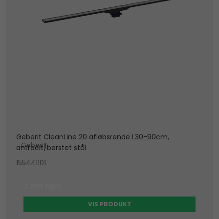
NB: Vandlås købes seperat
Geberit CleanLine 20 afløbsrende L30-90cm,
Geberit
antracit/børstet stål
155441101
2.195 DKK
VIS PRODUKT