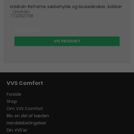
Unidrain Reframe sæbehylde og bruseskraber, kobber
Unidrain
772392708
2.599 DKK
VIS PRODUKT
VVS Comfort
Forside
Shop
Om VVS Comfort
Bliv en del af kæden
Handelsbetingelser
Din VVS'er