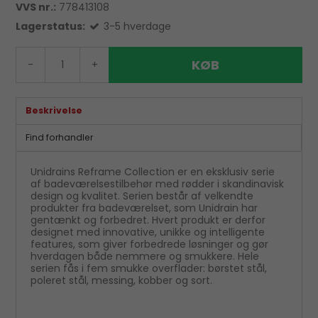
VVS nr.:
778413108
Lagerstatus:
3-5 hverdage
KØB
-
+
Beskrivelse
Find forhandler
Unidrains Reframe Collection er en eksklusiv serie
af badeværelsestilbehør med rødder i skandinavisk
design og kvalitet. Serien består af velkendte
produkter fra badeværelset, som Unidrain har
gentænkt og forbedret. Hvert produkt er derfor
designet med innovative, unikke og intelligente
features, som giver forbedrede løsninger og gør
hverdagen både nemmere og smukkere. Hele
serien fås i fem smukke overflader: børstet stål,
poleret stål, messing, kobber og sort.