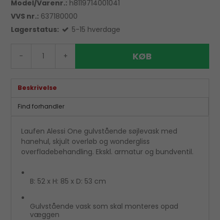
Model/Varenr.:
h8119714001041
VVS nr.:
637180000
Lagerstatus:
5-15 hverdage
KØB
-
+
Beskrivelse
Find forhandler
Laufen Alessi One gulvstående søjlevask med
hanehul, skjult overløb og wondergliss
overfladebehandling. Ekskl. armatur og bundventil.
B: 52 x H: 85 x D: 53 cm
Gulvstående vask som skal monteres opad
væggen