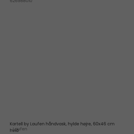
626988010
Kartell by Laufen håndvask, hylde højre, 60x46 cm
Laufen
hvid