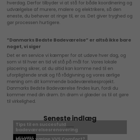
hverdag. Derfor tilbyder vi at stå for både koordinering og
udvælgelse af murere, malere og elektrikere, så den
eneste, du behøver at ringe til, er os. Det giver tryghed og
gør processen hurtigere.
”Danmarks Bedste Badeværelse” er altså ikke bare
noget, vi siger
Det er en service vi kæmper for at udøve hver dag, og
som vi til hver en tid vil stå på mål for. Vores lokale
placering sikrer, at du altid kan komme ned til en
uforpligtende snak og få rådgivning og vores ærlige
mening om dit kommende badeværelsesprojekt.
Danmarks Bedste Badeværelse findes kun, fordi du
kommer med din drøm. En drøm vi glæder os til at gøre
til virkelighed.
Seneste indlæg
Tips til en succesfuld
badeværelsesrenovering
LÆS MERE
Hvorfor vælge VVS Comfort?