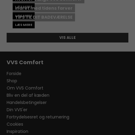
LÆS MERE
Indret med tidens farver
LÆS MERE
TIPS TIL DIT BADEVÆRELSE
LÆS MERE
VIS ALLE
VVS Comfort
Forside
Shop
Om VVS Comfort
Bliv en del af kæden
Handelsbetingelser
Din VVS'er
Fortrydelsesret og returnering
Cookies
Inspiration