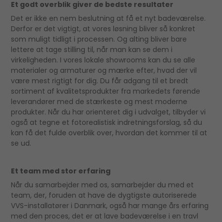
Et godt overblik giver de bedste resultater
Det er ikke en nem beslutning at få et nyt badeværelse.
Derfor er det vigtigt, at vores løsning bliver så konkret
som muligt tidligt i processen. Og alting bliver bare
lettere at tage stilling til, når man kan se dem i
virkeligheden. I vores lokale showrooms kan du se alle
materialer og armaturer og mærke efter, hvad der vil
være mest rigtigt for dig. Du får adgang til et bredt
sortiment af kvalitetsprodukter fra markedets førende
leverandører med de stærkeste og mest moderne
produkter. Når du har orienteret dig i udvalget, tilbyder vi
også at tegne et fotorealistisk indretningsforslag, så du
kan få det fulde overblik over, hvordan det kommer til at
se ud.
Et team med stor erfaring
Når du samarbejder med os, samarbejder du med et
team, der, foruden at have de dygtigste autoriserede
VVS-installatører i Danmark, også har mange års erfaring
med den proces, det er at lave badeværelse i en travl