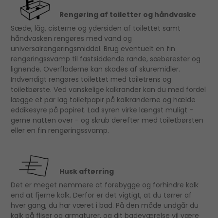
Rengøring
af toiletter og håndvaske
Sæde, låg, cisterne og ydersiden af toilettet samt
håndvasken rengøres med vand og
universalrengøringsmiddel. Brug eventuelt en fin
rengøringssvamp til fastsiddende rande, sæberester og
lignende. Overfladerne kan skades af skuremidler.
Indvendigt rengøres toilettet med toiletrens og
toiletbørste. Ved vanskelige kalkrander kan du med fordel
lægge et par lag toiletpapir på kalkranderne og hælde
eddikesyre på papiret. Lad syren virke længst muligt -
gerne natten over - og skrub derefter med toiletbørsten
eller en fin rengøringssvamp.
Husk aftørring
Det er meget nemmere at forebygge og forhindre kalk
end at fjerne kalk. Derfor er det vigtigt, at du tørrer af
hver gang, du har været i bad. På den måde undgår du
kalk på fliser og armaturer, og dit badeværelse vil være