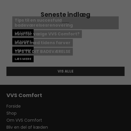
Seneste indlæg
Tips til en succesfuld
badeværelsesrenovering
LÆS MERE
Hvorfor vælge VVS Comfort?
LÆS MERE
Indret med tidens farver
LÆS MERE
TIPS TIL DIT BADEVÆRELSE
LÆS MERE
VIS ALLE
VVS Comfort
Forside
Shop
Om VVS Comfort
Bliv en del af kæden