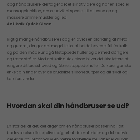
dog håndbrusere, der tager det et skridt videre og har en speciel
massagefunktion, der er udviklet specielt til at løsne op og
massere ømme muskler og led.
Antikalk Quick Clean
Rigtig mange håndbrusere i dag er lavet i en blanding af metal
og gummi, der gør det meget letter at holde hovedet frit for kalk
og på den måde undgå tilstoppede huller og dermed dårligere
og færre stråler. Med antikalk quick clean bliver det ikke lettere at
rengøre dit brusehoved og åbne stoppede huller. Du kører ganske
enkelt din finger over de brudsikre silikonedupper og alt skidt og
kalk forsvinder.
Hvordan skal din håndbruser se ud?
En stor del af det, der afgør om en håndbruser passer ind i dit
badeværelse eller ej bliver afgjort at de materialer og det udtryk
der er brugt. Derfor har vi en række forskellige muligheder du kan