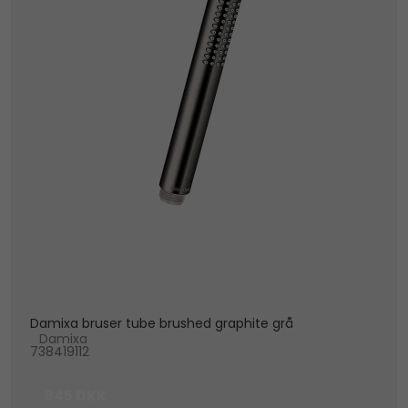
Damixa bruser tube brushed graphite grå
Damixa
738419112
945 DKK