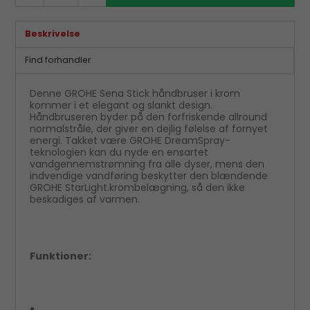
Beskrivelse
Find forhandler
Denne GROHE Sena Stick håndbruser i krom
kommer i et elegant og slankt design.
Håndbruseren byder på den forfriskende allround
normalstråle, der giver en dejlig følelse af fornyet
energi. Takket være GROHE DreamSpray-
teknologien kan du nyde en ensartet
vandgennemstrømning fra alle dyser, mens den
indvendige vandføring beskytter den blændende
GROHE StarLight.krombelægning, så den ikke
beskadiges af varmen.
Funktioner: