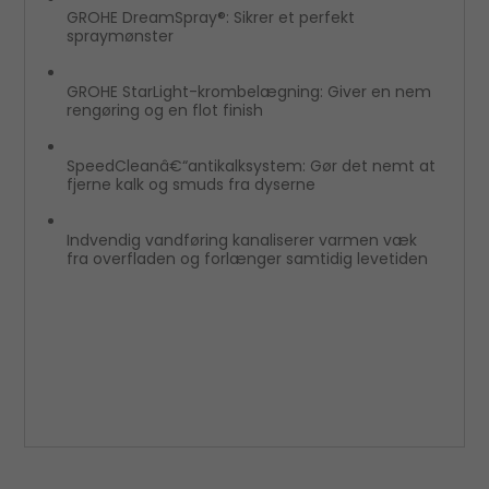
GROHE DreamSpray®: Sikrer et perfekt
spraymønster
GROHE StarLight-krombelægning: Giver en nem
rengøring og en flot finish
SpeedCleanâ€“antikalksystem: Gør det nemt at
fjerne kalk og smuds fra dyserne
Indvendig vandføring kanaliserer varmen væk
fra overfladen og forlænger samtidig levetiden