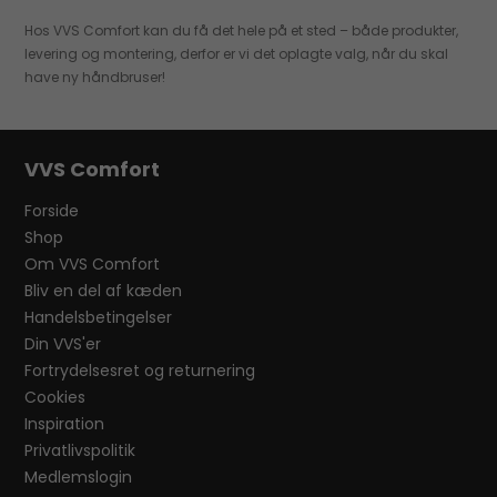
Hos VVS Comfort kan du få det hele på et sted – både produkter,
levering og montering, derfor er vi det oplagte valg, når du skal
have ny håndbruser!
VVS Comfort
Forside
Shop
Om VVS Comfort
Bliv en del af kæden
Handelsbetingelser
Din VVS'er
Fortrydelsesret og returnering
Cookies
Inspiration
Privatlivspolitik
Medlemslogin