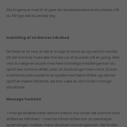
Alle tingene er med til at gøre din badeoplevelse endnu bedre, når
du får lige det du ønsker dig.
Indstilling af strålernes hårdhed
De fleste af os ved, at det er muligt at skrue op og ned for vandet,
så der kommer mere eller mindre ud af bruseren på en gang. Men
ved at vælge en bruser med flere forskellige indstillinger kan du
opnå den samme effekt uden at skulle bruge mere vand. Du kan
indstille bruserhovedet til at sprøjte med færre stråler og derved
opnå en højere hårdhed, der kan være en stor fordel i mange
situationer.
Massage funktion
I mange tilfælde hører denne funktion ind under det samme som
strålernes hårdhed – med de hårde stråler kan du bearbejde
spændinger i nakken mens de bliver varmet igennem. Der findes