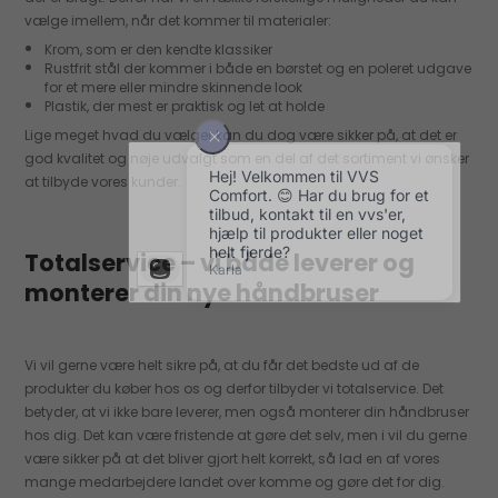
vælge imellem, når det kommer til materialer:
Krom, som er den kendte klassiker
Rustfrit stål der kommer i både en børstet og en poleret udgave
for et mere eller mindre skinnende look
Plastik, der mest er praktisk og let at holde
Lige meget hvad du vælger kan du dog være sikker på, at det er
god kvalitet og nøje udvalgt som en del af det sortiment vi ønsker
at tilbyde vores kunder.
Totalservice – vi både leverer og
monterer din nye håndbruser
Vi vil gerne være helt sikre på, at du får det bedste ud af de
produkter du køber hos os og derfor tilbyder vi totalservice. Det
betyder, at vi ikke bare leverer, men også monterer din håndbruser
hos dig. Det kan være fristende at gøre det selv, men i vil du gerne
være sikker på at det bliver gjort helt korrekt, så lad en af vores
mange medarbejdere landet over komme og gøre det for dig.