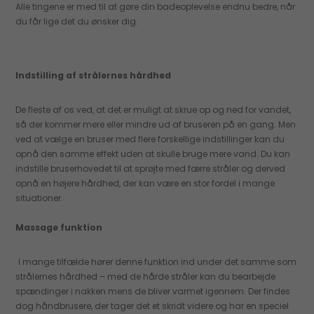
Alle tingene er med til at gøre din badeoplevelse endnu bedre, når
du får lige det du ønsker dig.
Indstilling af strålernes hårdhed
De fleste af os ved, at det er muligt at skrue op og ned for vandet,
så der kommer mere eller mindre ud af bruseren på en gang. Men
ved at vælge en bruser med flere forskellige indstillinger kan du
opnå den samme effekt uden at skulle bruge mere vand. Du kan
indstille bruserhovedet til at sprøjte med færre stråler og derved
opnå en højere hårdhed, der kan være en stor fordel i mange
situationer.
Massage funktion
I mange tilfælde hører denne funktion ind under det samme som
strålernes hårdhed – med de hårde stråler kan du bearbejde
spændinger i nakken mens de bliver varmet igennem. Der findes
dog håndbrusere, der tager det et skridt videre og har en speciel