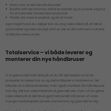
Krom, som er den kendte klassiker
Rustfrit stål der kommer i både en børstet og en poleret udgave
for et mere eller mindre skinnende look
Plastik, der mest er praktisk og let at holde
Lige meget hvad du vælger kan du dog være sikker på, at det er
god kvalitet og nøje udvalgt som en del af det sortiment vi ønsker
at tilbyde vores kunder.
Totalservice – vi både leverer og
monterer din nye håndbruser
Vi vil gerne være helt sikre på, at du får det bedste ud af de
produkter du køber hos os og derfor tilbyder vi totalservice. Det
betyder, at vi ikke bare leverer, men også monterer din håndbruser
hos dig. Det kan være fristende at gøre det selv, men i vil du gerne
være sikker på at det bliver gjort helt korrekt, så lad en af vores
mange medarbejdere landet over komme og gøre det for dig.