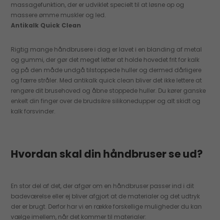
massagefunktion, der er udviklet specielt til at løsne op og
massere ømme muskler og led.
Antikalk Quick Clean
Rigtig mange håndbrusere i dag er lavet i en blanding af metal
og gummi, der gør det meget letter at holde hovedet frit for kalk
og på den måde undgå tilstoppede huller og dermed dårligere
og færre stråler. Med antikalk quick clean bliver det ikke lettere at
rengøre dit brusehoved og åbne stoppede huller. Du kører ganske
enkelt din finger over de brudsikre silikonedupper og alt skidt og
kalk forsvinder.
Hvordan skal din håndbruser se ud?
En stor del af det, der afgør om en håndbruser passer ind i dit
badeværelse eller ej bliver afgjort at de materialer og det udtryk
der er brugt. Derfor har vi en række forskellige muligheder du kan
vælge imellem, når det kommer til materialer: