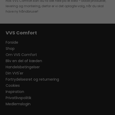
Hos VVS Comfort kan du få det hele på et sted – både produkter,
levering og montering, derfor er vi det oplagte valg, når du skal
have ny håndbruser!
VVS Comfort
Forside
Shop
Om VVS Comfort
Bliv en del af kæden
Handelsbetingelser
Din VVS'er
Fortrydelsesret og returnering
Cookies
Inspiration
Privatlivspolitik
Medlemslogin