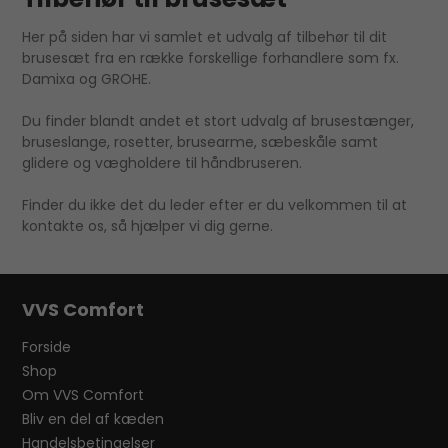
Her på siden har vi samlet et udvalg af tilbehør til dit
brusesæt fra en række forskellige forhandlere som fx.
Damixa og GROHE.
Du finder blandt andet et stort udvalg af brusestænger,
bruseslange, rosetter, brusearme, sæbeskåle samt
glidere og vægholdere til håndbruseren.
Finder du ikke det du leder efter er du velkommen til at
kontakte os, så hjælper vi dig gerne.
VVS Comfort
Forside
Shop
Om VVS Comfort
Bliv en del af kæden
Handelsbetingelser