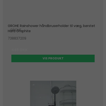
GROHE Rainshower håndbruserholder til væg, børstet
GROHE
Hard Graphite
738837209
445 DKK
VIS PRODUKT