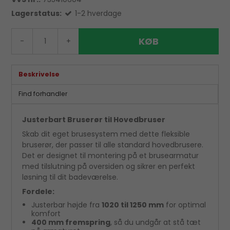
Lagerstatus:
1-2 hverdage
KØB
-
+
Beskrivelse
Find forhandler
Justerbart Bruserør til Hovedbruser
Skab dit eget brusesystem med dette fleksible
bruserør, der passer til alle standard hovedbrusere.
Det er designet til montering på et brusearmatur
med tilslutning på oversiden og sikrer en perfekt
løsning til dit badeværelse.
Fordele:
Justerbar højde fra
1020 til 1250 mm
for optimal
komfort
400 mm fremspring
, så du undgår at stå tæt