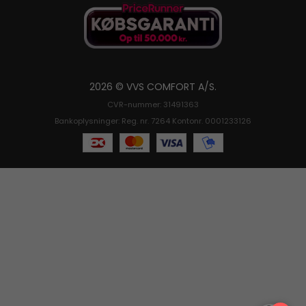
2026 © VVS COMFORT A/S.
CVR-nummer: 31491363
Bankoplysninger: Reg. nr. 7264 Kontonr. 0001233126