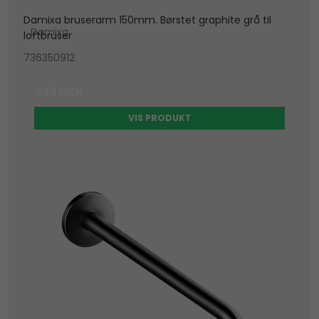
Damixa bruserarm 150mm. Børstet graphite grå til
Damixa
loftbruser
736350912
445 DKK
VIS PRODUKT