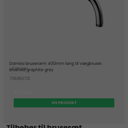
Damixa bruserarm 400mm lang til vægbruser.
Damixa
Brushed graphite grey
736350712
575 DKK
VIS PRODUKT
Tilbehør til brusesæt