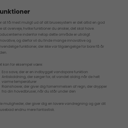
unktioner
or at få mest muligt ud af dit brusesystem er det altid en god
e at overveje, hvilke funktioner du ønsker, det skal have.
roducenterne indenfor netop dette område er utroligt
nnovative, og derfor vil du finde mange innovative og
nvendelige funktioner, der ikke var tilgængelige for bare få år
iden.
et kan for eksempel være:
Eco save, der er en indbygget vandspare funktion
Antiskoldning, der sørger for, at vandet aldrig når de helt
varme temperaturer
Rainshower, der giver dig fornemmelsen af regn, der drypper
fra din hovedbruser, når du står under den
lle muligheder, der giver dig en lavere vandregning og gør dit
rusebad endnu mere fantastisk.