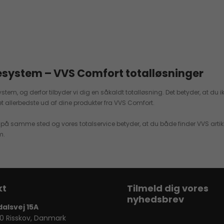
sesystem – VVS Comfort totalløsninger
ystem, og derfor tilbyder vi dig en såkaldt totalløsning. Det betyder, at du 
et allerbedste ud af dine produkter fra VVS Comfort.
e på samme sted og vores totalservice betyder, at du både finder VVS artik
m.
Tilmeld dig vores
nyhedsbrev
dalsvej 15A
0 Risskov, Danmark