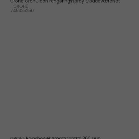
Grohe GrohClean rengøringsspray t/badeværelset
GROHE
745325250
GROHE Rainshower SmartControl 360 Duo