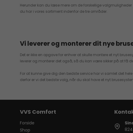
Herunder kan du læse mere om de forskellige valgmuligheder
du har i vores sortiment indenfor de tre områder.
Vi leverer og monterer dit nye bru
Det er ikke en opgave for enhver at skulle montere et nyt bruses
leverer og monterer det også, så du kan være sikker på at få d
For at kunne give dig den bedste service har vi samlet det hel
derfor er vi det bedste valg, når du skal have et nyt brusesyste
VVS Comfort
Forside
Sin
824
Shop