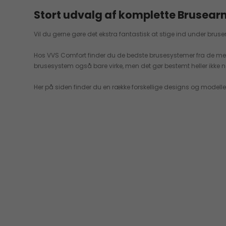
Stort udvalg af komplette Brusea
Vil du gerne gøre det ekstra fantastisk at stige ind under br
Hos VVS Comfort finder du de bedste brusesystemer fra de mest p
brusesystem også bare virke, men det gør bestemt heller ikke no
Her på siden finder du en række forskellige designs og modell