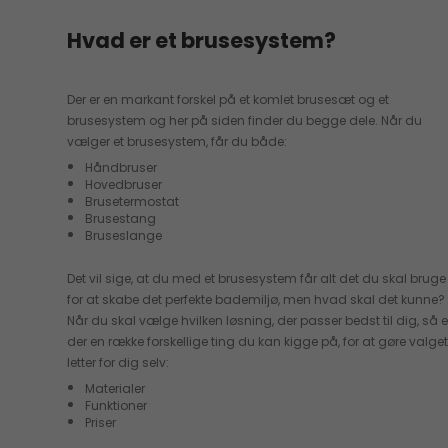
Hvad er et brusesystem?
Der er en markant forskel på et komlet brusesæt og et
brusesystem og her på siden finder du begge dele. Når du
vælger et brusesystem, får du både:
Håndbruser
Hovedbruser
Brusetermostat
Brusestang
Bruseslange
Det vil sige, at du med et brusesystem får alt det du skal bruge
for at skabe det perfekte bademiljø, men hvad skal det kunne?
Når du skal vælge hvilken løsning, der passer bedst til dig, så e
der en række forskellige ting du kan kigge på, for at gøre valge
letter for dig selv:
Materialer
Funktioner
Priser