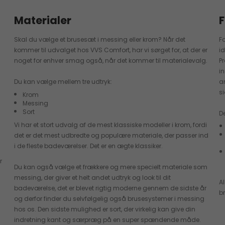
Materialer
F
Skal du vælge et brusesæt i messing eller krom? Når det
F
kommer til udvalget hos VVS Comfort, har vi sørget for, at der er
id
noget for enhver smag også, når det kommer til materialevalg.
P
i
Du kan vælge mellem tre udtryk:
a
s
Krom
Messing
Sort
D
Vi har et stort udvalg af de mest klassiske modeller i krom, fordi
det er det mest udbredte og populære materiale, der passer ind
i de fleste badeværelser. Det er en ægte klassiker.
r
Du kan også vælge et frækkere og mere specielt materiale som
t
messing, der giver et helt andet udtryk og look til dit
A
badeværelse, det er blevet rigtig moderne gennem de sidste år
b
og derfor finder du selvfølgelig også brusesystemer i messing
hos os. Den sidste mulighed er sort, der virkelig kan give din
indretning kant og særpræg på en super spændende måde.