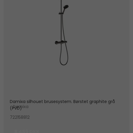
Damixa silhouet brusesystem. Børstet graphite grå
Damixa
(PVD)
722158812
8.489 DKK