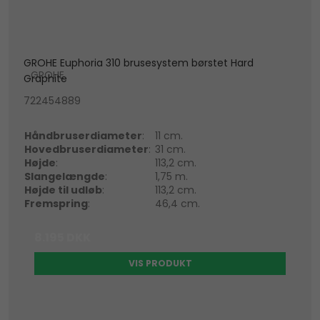
GROHE Euphoria 310 brusesystem børstet Hard
GROHE
Graphite
722454889
Håndbruserdiameter
:
11 cm.
Hovedbruserdiameter
:
31 cm.
Højde
:
113,2 cm.
Slangelængde
:
1,75 m.
Højde til udløb
:
113,2 cm.
Fremspring
:
46,4 cm.
8.195 DKK
VIS PRODUKT