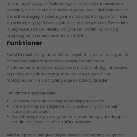
Du kan også vælge et frækkere og mere specielt materiale som
messing, der giver et helt andet udtryk og look til dit badeværelse,
det er blevet rigtig moderne gennem de sidste år og derfor finder
du selvfølgelig også brusesystemer i messing hos os. Den sidste
mulighed er sort, der virkelig kan give din indretning kant og
særpræg på en super spændende måde.
Funktioner
For at få mest muligt ud af dit brusesystem er det altid en god ide
at overveje, hvilke funktioner du ønsker, det skal have.
Producenterne indenfor netop dette område er utroligt innovative,
og derfor vil du finde mange innovative og anvendelige
funktioner, der ikke var tilgængelige for bare få år siden.
Det kan for eksempel være:
Eco save, der er en indbygget vandspare funktion
Antiskoldning, der sørger for, at vandet aldrig når de helt
varme temperaturer
Rainshower, der giver dig fornemmelsen af regn, der drypper
fra din hovedbruser, når du står under den
Alle muligheder, der giver dig en lavere vandregning og gør dit