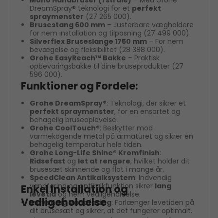
DreamSpray® teknologi for et
perfekt
spraymønster
(27 265 000).
Brusestang 600 mm
– Justerbare vægholdere
for nem installation og tilpasning (27 499 000).
Silverflex Bruseslange 1750 mm
– For nem
bevægelse og fleksibilitet (28 388 000).
Grohe EasyReach™ Bakke
– Praktisk
opbevaringsbakke til dine bruseprodukter (27
596 000).
Funktioner og Fordele:
Grohe DreamSpray®
: Teknologi, der sikrer et
perfekt spraymønster
, for en ensartet og
behagelig bruseoplevelse.
Grohe CoolTouch®
: Beskytter mod
varmekogende metal på armaturet og sikrer en
behagelig temperatur hele tiden.
Grohe Long-Life Shine® Kromfinish
:
Ridsefast
og
let at rengøre
, hvilket holder dit
brusesæt skinnende og flot i mange år.
SpeedClean Antikalksystem
: Indvendig
vandføring og antikalkfunktion sikrer
lang
Enkel Installation og
levetid
og nem vedligeholdelse.
Vedligeholdelse
Indvendig Vandføring
: Forlænger levetiden på
dit brusesæt og sikrer, at det fungerer optimalt.