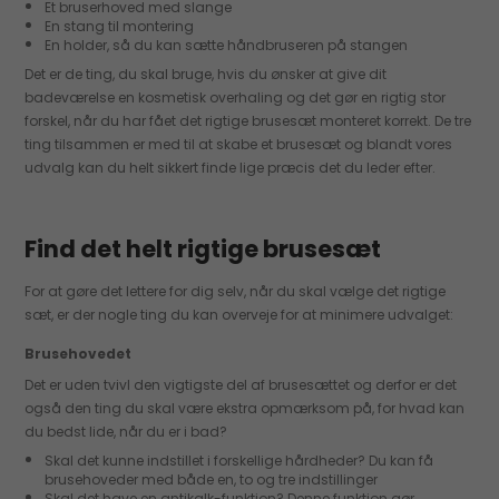
Et bruserhoved med slange
En stang til montering
En holder, så du kan sætte håndbruseren på stangen
Det er de ting, du skal bruge, hvis du ønsker at give dit
badeværelse en kosmetisk overhaling og det gør en rigtig stor
forskel, når du har fået det rigtige brusesæt monteret korrekt. De tre
ting tilsammen er med til at skabe et brusesæt og blandt vores
udvalg kan du helt sikkert finde lige præcis det du leder efter.
Find det helt rigtige brusesæt
For at gøre det lettere for dig selv, når du skal vælge det rigtige
sæt, er der nogle ting du kan overveje for at minimere udvalget:
Brusehovedet
Det er uden tvivl den vigtigste del af brusesættet og derfor er det
også den ting du skal være ekstra opmærksom på, for hvad kan
du bedst lide, når du er i bad?
Skal det kunne indstillet i forskellige hårdheder? Du kan få
brusehoveder med både en, to og tre indstillinger
Skal det have en antikalk-funktion? Denne funktion gør