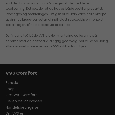
end det. Hos os kan du også vælge det, der hedder en
totalløsning. Det betyder, at du hos os både bestiller produktet,
leveringen og monteringen. Det gør, at du kan være helt sikker på,
at din nye bruser og resten af indholdet i sættet bliver monteret
korrekt, og du får det bedste ud af dit køb.
Du finder altså både VVS artikler, montering og levering på
samme sted, og derfor er vi et rigtig godt valg, når du er på udkig
efter din nye bruser eller andre VVS artikler til dit hjem.
VVS Comfort
Forside
Shop
Om VVS Comfort
Bliv en del af kæden
Handelsbetingelser
Din VVS'er