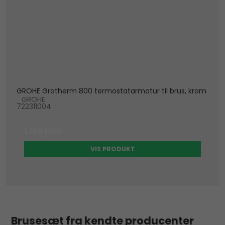
GROHE Grotherm 800 termostatarmatur til brus, krom
GROHE
722311004
1.109 DKK
VIS PRODUKT
Brusesæt fra kendte producenter