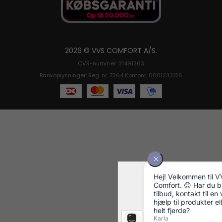
2026 © VVS COMFORT A/S.
CVR-nummer: 31491363
Bankoplysninger: Reg. nr. 7264 Kontonr. 0001233126