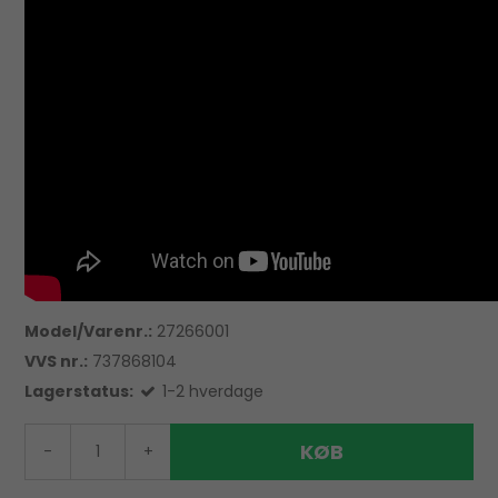
Model/Varenr.:
27266001
VVS nr.:
737868104
Lagerstatus:
1-2 hverdage
KØB
-
+