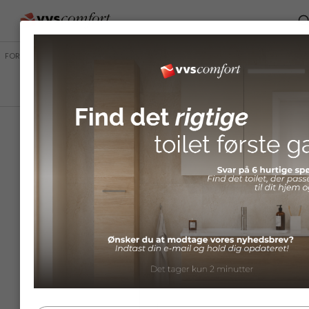
FORSIDE
/
SHOP
/
BADEVÆRELSE
/
BRUSESYSTEMER
/
BRUSESÆT
/
GROHE
& BRUSESÆT
EUPHORIA
110 MONO
BRUSESÆT,
KROM