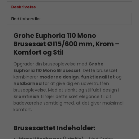
Beskrivelse
Find forhandler
Grohe Euphoria 110 Mono
Brusesæt Ø115/600 mm, Krom –
Komfort og Stil
Opgrader din bruseoplevelse med
Grohe
Euphoria 110 Mono Brusesæt
. Dette brusesæt
kombinerer
moderne design
,
funktionalitet
og
holdbarhed
for at give dig en uovertruffen
bruseoplevelse. Med et slankt og stilfuldt design i
kromfinish
tilføjer dette sæt elegance til dit
badeværelse samtidig med, at det giver maksimal
komfort.
Brusesættet Indeholder:
Mono Håndbruser (1 stråle)
– Med Grohe