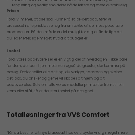
rengøring og vedligeholdelse både lettere og mere overskuelig
Prisen
Fordi vi mener, at alle skal kunne få et lækkert bad, fører vi
brusesæt i alle prisklasser og fra en række af de mest populære
producenter. På den måde er det muligt for dig at finde lige det
du leder efter, lige meget, hvad dit budget er.
Looket
Fordi vores badeværelser er en vigtig del af hverdagen – ikke bare
for dem, der bor i hjemmet, men også de gæster, der kommer på
besøg. Derfor spiller alle de ting, du vælger, sammen og skaber
det look, du ønsker og gerne vil skabe i dit hjem og dit
badeværelse. Selv om alle vores modeller primært er fremstillet i
krom eller stål, så er der stor forskel på designet.
Totalløsninger fra VVS Comfort
Når du bestiller dit nye brusesæt hos os tilbyder vi dig meget mere