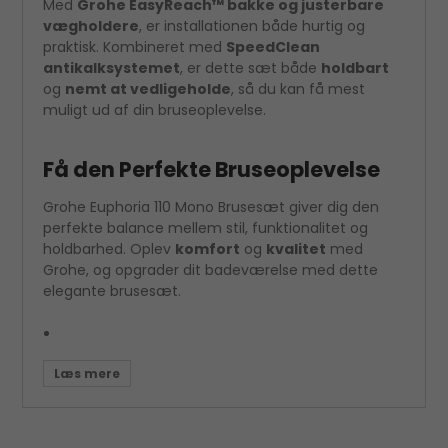
Med
Grohe EasyReach™ bakke og justerbare
vægholdere
, er installationen både hurtig og
praktisk. Kombineret med
SpeedClean
antikalksystemet
, er dette sæt både
holdbart
og
nemt at vedligeholde
, så du kan få mest
muligt ud af din bruseoplevelse.
Få den Perfekte Bruseoplevelse
Grohe Euphoria 110 Mono Brusesæt giver dig den
perfekte balance mellem stil, funktionalitet og
holdbarhed. Oplev
komfort
og
kvalitet
med
Grohe, og opgrader dit badeværelse med dette
elegante brusesæt.