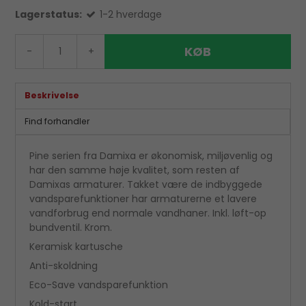
Lagerstatus:
1-2 hverdage
KØB
-
+
Beskrivelse
Find forhandler
Pine serien fra Damixa er økonomisk, miljøvenlig og
har den samme høje kvalitet, som resten af
Damixas armaturer. Takket være de indbyggede
vandsparefunktioner har armaturerne et lavere
vandforbrug end normale vandhaner. Inkl. løft-op
bundventil. Krom.
Keramisk kartusche
Anti-skoldning
Eco-Save vandsparefunktion
Kold-start