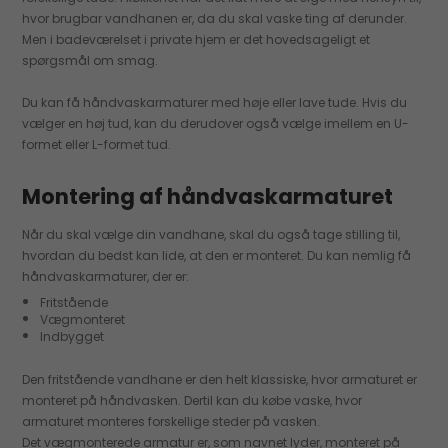
hvor brugbar vandhanen er, da du skal vaske ting af derunder.
Men i badeværelset i private hjem er det hovedsageligt et
spørgsmål om smag.
Du kan få håndvaskarmaturer med høje eller lave tude. Hvis du
vælger en høj tud, kan du derudover også vælge imellem en U-
formet eller L-formet tud.
Montering af håndvaskarmaturet
Når du skal vælge din vandhane, skal du også tage stilling til,
hvordan du bedst kan lide, at den er monteret. Du kan nemlig få
håndvaskarmaturer, der er:
Fritstående
Vægmonteret
Indbygget
Den fritstående vandhane er den helt klassiske, hvor armaturet er
monteret på håndvasken. Dertil kan du købe vaske, hvor
armaturet monteres forskellige steder på vasken.
Det vægmonterede armatur er, som navnet lyder, monteret på