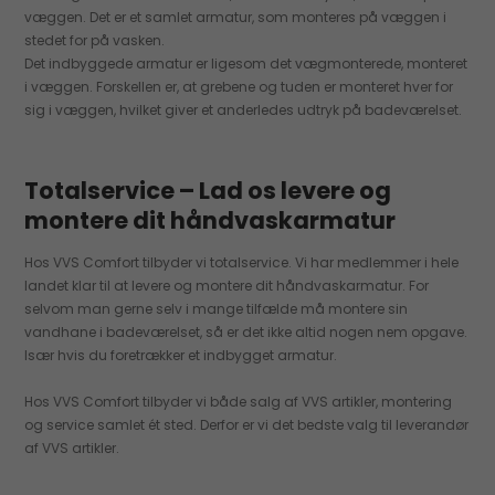
væggen. Det er et samlet armatur, som monteres på væggen i
stedet for på vasken.
Det indbyggede armatur er ligesom det vægmonterede, monteret
i væggen. Forskellen er, at grebene og tuden er monteret hver for
sig i væggen, hvilket giver et anderledes udtryk på badeværelset.
Totalservice – Lad os levere og
montere dit håndvaskarmatur
Hos VVS Comfort tilbyder vi totalservice. Vi har medlemmer i hele
landet klar til at levere og montere dit håndvaskarmatur. For
selvom man gerne selv i mange tilfælde må montere sin
vandhane i badeværelset, så er det ikke altid nogen nem opgave.
Især hvis du foretrækker et indbygget armatur.
Hos VVS Comfort tilbyder vi både salg af VVS artikler, montering
og service samlet ét sted. Derfor er vi det bedste valg til leverandør
af VVS artikler.