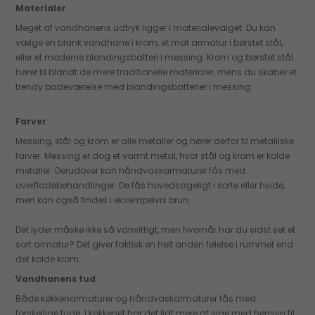
Materialer
Meget af vandhanens udtryk ligger i materialevalget. Du kan
vælge en blank vandhane i krom, et mat armatur i børstet stål,
eller et moderne blandingsbatteri i messing. Krom og børstet stål
hører til blandt de mere traditionelle materialer, mens du skaber et
trendy badeværelse med blandingsbatterier i messing.
Farver
Messing, stål og krom er alle metaller og hører derfor til metalliske
farver. Messing er dog et varmt metal, hvor stål og krom er kolde
metaller. Derudover kan håndvaskarmaturer fås med
overfladebehandlinger. De fås hovedsageligt i sorte eller hvide,
men kan også findes i eksempelvis brun.
Det lyder måske ikke så vanvittigt, men hvornår har du sidst set et
sort armatur? Det giver faktisk en helt anden følelse i rummet end
det kolde krom.
Vandhanens tud
Både køkkenarmaturer og håndvaskarmaturer fås med
forskellige tude. I køkkenet har det lidt mere at sige med hensyn til,