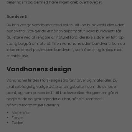
berøringsfri og dermed have ingen greb overhovedet.
Bundventil
Du kan vælge vandhaner med enten løft-op bundventil eller uden
bundventil. Vælger du et håndvaskarmatur uden bundventil får
du lettere ved at rengøre armaturet fordi der ikke sidder en løft-op
stang bagpå armaturet. Til en vandhane uden bundventil kan du
købe en smart push-open bundventil, som åbnes og lukkes med
et enkelt tryk.
Vandhanens design
Vandhaner findes i forskellige stilarter, farver og materialer. Du
skal selvfølgelig vælge det blandingsbatteri, som du synes er
pænt, og som passer ind i dit badeværelse. Her gennemgår vi
nogle af de valgmuligheder du har, når det kommer til
håndvaskarmaturets design:
Materialer
Farver
Tuden