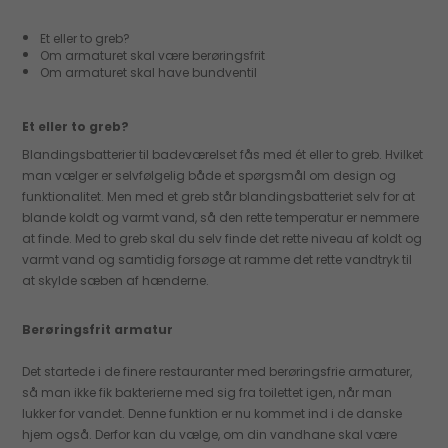
Et eller to greb?
Om armaturet skal være berøringsfrit
Om armaturet skal have bundventil
Et eller to greb?
Blandingsbatterier til badeværelset fås med ét eller to greb. Hvilket
man vælger er selvfølgelig både et spørgsmål om design og
funktionalitet. Men med et greb står blandingsbatteriet selv for at
blande koldt og varmt vand, så den rette temperatur er nemmere
at finde. Med to greb skal du selv finde det rette niveau af koldt og
varmt vand og samtidig forsøge at ramme det rette vandtryk til
at skylde sæben af hænderne.
Berøringsfrit armatur
Det startede i de finere restauranter med berøringsfrie armaturer,
så man ikke fik bakterierne med sig fra toilettet igen, når man
lukker for vandet. Denne funktion er nu kommet ind i de danske
hjem også. Derfor kan du vælge, om din vandhane skal være