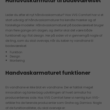
Håndvaskarmatur til badeværelset
Leder du efter et nyt håndvaskarmatur? Hos VVS Comfort har vi et
stort udvalg af håndvaskarmaturer fra kendte mærker og af
forskellige modeller. Håndvaskarmaturet på badeværelset bruger
man flere gange om dagen, og derfor skal det være både
funktionelt og i flot design. Her på siden vil vi gennemgå nogle af
de ting, som du skal overveje, når du køber ny vandhane til
badeværelset:
Funktion
Design
Montering
Handvaskarmaturet funktioner
En vandhane er ikke blot en vandhane. Der er faktisk meget
innovation og tanke bag udviklingen af hvert armatur fra
producenternes side. Hos VVS Comfort fører vi nemlig kun VVS-
artikler fra de førende producenter som Grohe og, Damixa. Nogle
af de funktionaliteter, du skal overveje er: