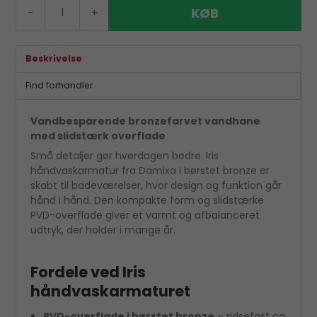
KØB
-
+
Beskrivelse
Find forhandler
Vandbesparende bronzefarvet vandhane
med slidstærk overflade
Små detaljer gør hverdagen bedre. Iris
håndvaskarmatur fra Damixa i børstet bronze er
skabt til badeværelser, hvor design og funktion går
hånd i hånd. Den kompakte form og slidstærke
PVD-overflade giver et varmt og afbalanceret
udtryk, der holder i mange år.
Fordele ved Iris
håndvaskarmaturet
PVD-overflade i børstet bronze
– ridsefast og