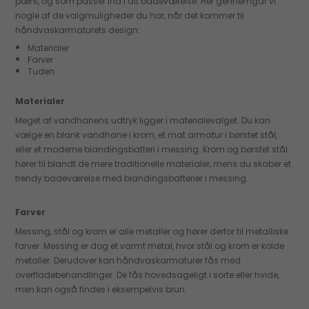
pænt, og som passer ind i dit badeværelse. Her gennemgår vi
nogle af de valgmuligheder du har, når det kommer til
håndvaskarmaturets design:
Materialer
Farver
Tuden
Materialer
Meget af vandhanens udtryk ligger i materialevalget. Du kan
vælge en blank vandhane i krom, et mat armatur i børstet stål,
eller et moderne blandingsbatteri i messing. Krom og børstet stål
hører til blandt de mere traditionelle materialer, mens du skaber et
trendy badeværelse med blandingsbatterier i messing.
Farver
Messing, stål og krom er alle metaller og hører derfor til metalliske
farver. Messing er dog et varmt metal, hvor stål og krom er kolde
metaller. Derudover kan håndvaskarmaturer fås med
overfladebehandlinger. De fås hovedsageligt i sorte eller hvide,
men kan også findes i eksempelvis brun.