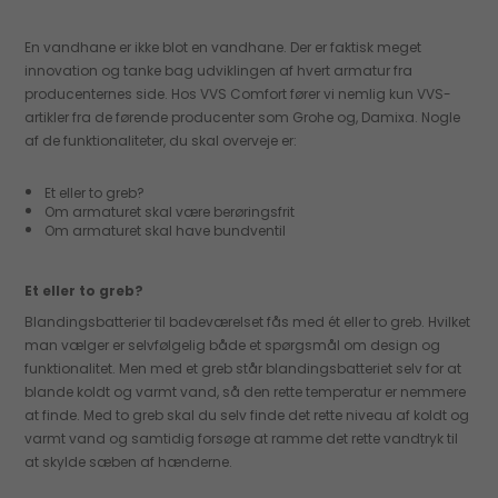
En vandhane er ikke blot en vandhane. Der er faktisk meget
innovation og tanke bag udviklingen af hvert armatur fra
producenternes side. Hos VVS Comfort fører vi nemlig kun VVS-
artikler fra de førende producenter som Grohe og, Damixa. Nogle
af de funktionaliteter, du skal overveje er:
Et eller to greb?
Om armaturet skal være berøringsfrit
Om armaturet skal have bundventil
Et eller to greb?
Blandingsbatterier til badeværelset fås med ét eller to greb. Hvilket
man vælger er selvfølgelig både et spørgsmål om design og
funktionalitet. Men med et greb står blandingsbatteriet selv for at
blande koldt og varmt vand, så den rette temperatur er nemmere
at finde. Med to greb skal du selv finde det rette niveau af koldt og
varmt vand og samtidig forsøge at ramme det rette vandtryk til
at skylde sæben af hænderne.