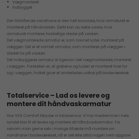
Vægmonteret
Indbygget
Den fritstående vandhane er den helt klassiske, hvor armaturet er
monteret på håndvasken. Dertil kan du købe vaske, hvor
armaturet monteres forskellige steder på vasken.
Det vægmonterede armatur er, som navnet lyder, monteret på
væggen. Det er et samlet armatur, som monteres på væggen i
stedet for på vasken.
Det indbyggede armatur er ligesom det vægmonterede, monteret
i væggen. Forskellen er, at grebene og tuden er monteret hver for
sig i væggen, hvilket giver et anderledes udtryk på badeværelset.
Totalservice – Lad os levere og
montere dit håndvaskarmatur
Hos VVS Comfort tilbyder vi totalservice. Vi har medlemmer i hele
landet klar til at levere og montere dit håndvaskarmatur. For
selvom man gerne selv i mange tilfælde må montere sin
vandhane i badeværelset, så er det ikke altid nogen nem opgave.