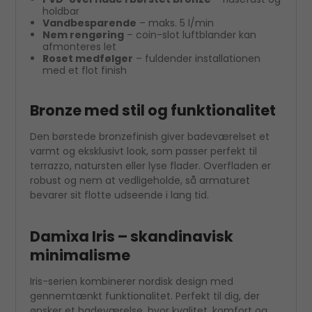
holdbar
Vandbesparende
– maks. 5 l/min
Nem rengøring
– coin-slot luftblander kan
afmonteres let
Roset medfølger
– fuldender installationen
med et flot finish
Bronze med stil og funktionalitet
Den børstede bronzefinish giver badeværelset et
varmt og eksklusivt look, som passer perfekt til
terrazzo, natursten eller lyse flader. Overfladen er
robust og nem at vedligeholde, så armaturet
bevarer sit flotte udseende i lang tid.
Damixa Iris – skandinavisk
minimalisme
Iris-serien kombinerer nordisk design med
gennemtænkt funktionalitet. Perfekt til dig, der
ønsker et badeværelse, hvor kvalitet, komfort og