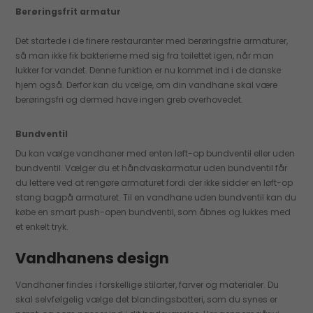
Berøringsfrit armatur
Det startede i de finere restauranter med berøringsfrie armaturer,
så man ikke fik bakterierne med sig fra toilettet igen, når man
lukker for vandet. Denne funktion er nu kommet ind i de danske
hjem også. Derfor kan du vælge, om din vandhane skal være
berøringsfri og dermed have ingen greb overhovedet.
Bundventil
Du kan vælge vandhaner med enten løft-op bundventil eller uden
bundventil. Vælger du et håndvaskarmatur uden bundventil får
du lettere ved at rengøre armaturet fordi der ikke sidder en løft-op
stang bagpå armaturet. Til en vandhane uden bundventil kan du
købe en smart push-open bundventil, som åbnes og lukkes med
et enkelt tryk.
Vandhanens design
Vandhaner findes i forskellige stilarter, farver og materialer. Du
skal selvfølgelig vælge det blandingsbatteri, som du synes er