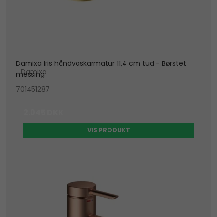
Damixa Iris håndvaskarmatur 11,4 cm tud - Børstet
Damixa
messing
701451287
2.045 DKK
VIS PRODUKT