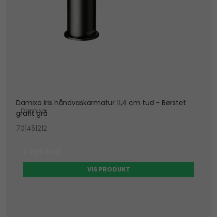
Damixa Iris håndvaskarmatur 11,4 cm tud - Børstet
Damixa
grafit grå
701451212
1.999 DKK
VIS PRODUKT