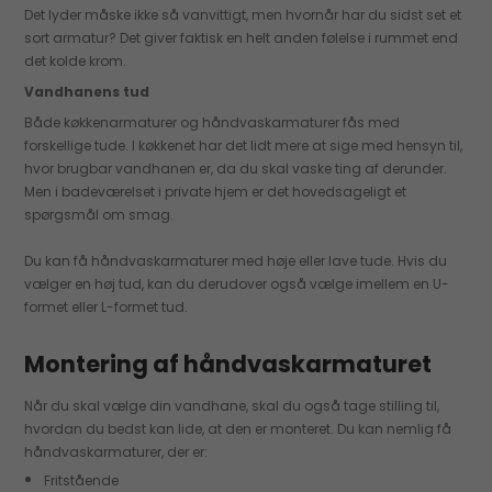
Det lyder måske ikke så vanvittigt, men hvornår har du sidst set et
sort armatur? Det giver faktisk en helt anden følelse i rummet end
det kolde krom.
Vandhanens tud
Både køkkenarmaturer og håndvaskarmaturer fås med
forskellige tude. I køkkenet har det lidt mere at sige med hensyn til,
hvor brugbar vandhanen er, da du skal vaske ting af derunder.
Men i badeværelset i private hjem er det hovedsageligt et
spørgsmål om smag.
Du kan få håndvaskarmaturer med høje eller lave tude. Hvis du
vælger en høj tud, kan du derudover også vælge imellem en U-
formet eller L-formet tud.
Montering af håndvaskarmaturet
Når du skal vælge din vandhane, skal du også tage stilling til,
hvordan du bedst kan lide, at den er monteret. Du kan nemlig få
håndvaskarmaturer, der er:
Fritstående