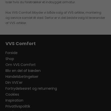
Især hvis du foretrækker et indbygget armatur.
Hos VVS Comfort tilbyder vi både salg af VVS artikler, montering
og service samlet ét sted. Derfor er vi det bedste valg til leverandør
af VVS artikler.
VVS Comfort
Forside
Shop
Om VVS Comfort
Bliv en del af kæden
Handelsbetingelser
Din VVS'er
Fortrydelsesret og returnering
Cookies
Inspiration
Privatlivspolitik