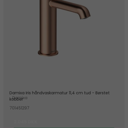
Damixa Iris håndvaskarmatur 11,4 cm tud - Børstet
Damixa
kobber
701451297
2.045 DKK