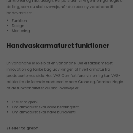
funktionelt og i flot design. Her på siden vil vi gennemgå nogle af
de ting, som du skal overveje, når du køber ny vandhane til
badeværelset:
Funktion
Design
Montering
Handvaskarmaturet funktioner
En vandhane er ikke blot en vandhane. Der er faktisk meget
innovation og tanke bag udviklingen af hvert armatur fra
producenternes side. Hos VVS Comfort fører vi nemlig kun VVS-
artikler fra de førende producenter som Grohe og, Damixa. Nogle
af de funktionaliteter, du skal overveje er:
Et eller to greb?
Om armaturet skal være berøringsfrit
Om armaturet skal have bundventil
Et eller to greb?