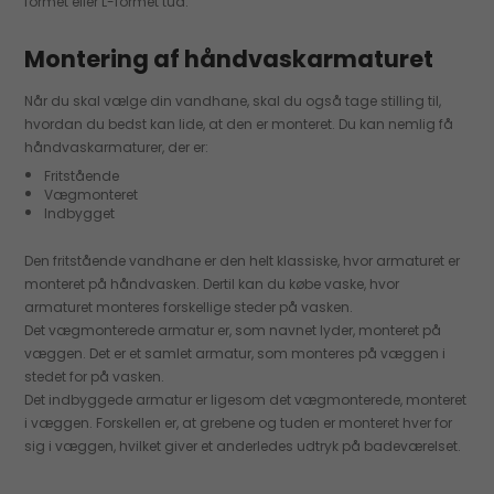
formet eller L-formet tud.
Montering af håndvaskarmaturet
Når du skal vælge din vandhane, skal du også tage stilling til,
hvordan du bedst kan lide, at den er monteret. Du kan nemlig få
håndvaskarmaturer, der er:
Fritstående
Vægmonteret
Indbygget
Den fritstående vandhane er den helt klassiske, hvor armaturet er
monteret på håndvasken. Dertil kan du købe vaske, hvor
armaturet monteres forskellige steder på vasken.
Det vægmonterede armatur er, som navnet lyder, monteret på
væggen. Det er et samlet armatur, som monteres på væggen i
stedet for på vasken.
Det indbyggede armatur er ligesom det vægmonterede, monteret
i væggen. Forskellen er, at grebene og tuden er monteret hver for
sig i væggen, hvilket giver et anderledes udtryk på badeværelset.