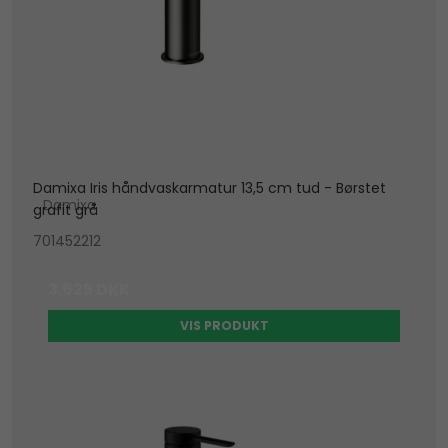
Damixa Iris håndvaskarmatur 13,5 cm tud - Børstet
Damixa
grafit grå
701452212
3.625 DKK
VIS PRODUKT