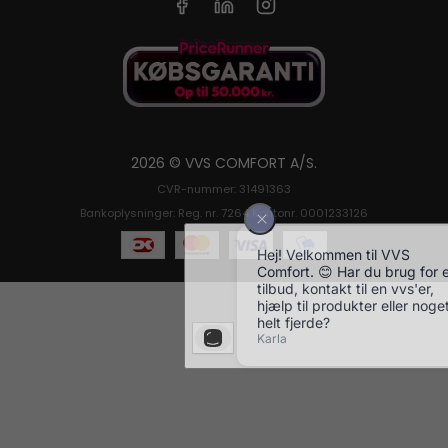
2026 © VVS COMFORT A/S.
CVR-nummer: 31491363
Bankoplysninger: Reg. nr. 7264 Kontonr. 0001233126