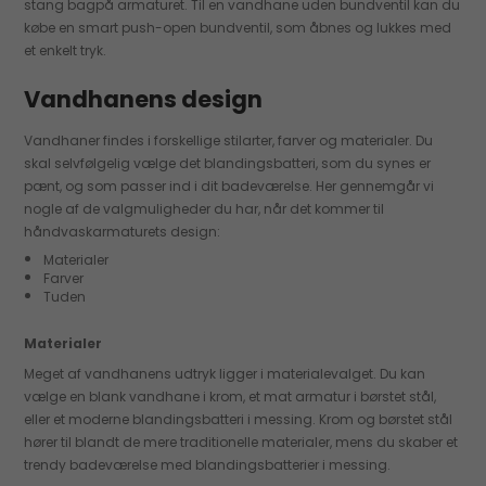
stang bagpå armaturet. Til en vandhane uden bundventil kan du
købe en smart push-open bundventil, som åbnes og lukkes med
et enkelt tryk.
Vandhanens design
Vandhaner findes i forskellige stilarter, farver og materialer. Du
skal selvfølgelig vælge det blandingsbatteri, som du synes er
pænt, og som passer ind i dit badeværelse. Her gennemgår vi
nogle af de valgmuligheder du har, når det kommer til
håndvaskarmaturets design:
Materialer
Farver
Tuden
Materialer
Meget af vandhanens udtryk ligger i materialevalget. Du kan
vælge en blank vandhane i krom, et mat armatur i børstet stål,
eller et moderne blandingsbatteri i messing. Krom og børstet stål
hører til blandt de mere traditionelle materialer, mens du skaber et
trendy badeværelse med blandingsbatterier i messing.