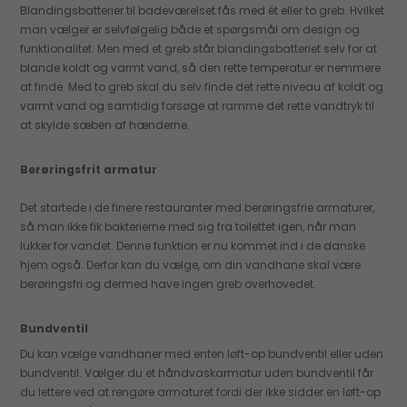
Blandingsbatterier til badeværelset fås med ét eller to greb. Hvilket
man vælger er selvfølgelig både et spørgsmål om design og
funktionalitet. Men med et greb står blandingsbatteriet selv for at
blande koldt og varmt vand, så den rette temperatur er nemmere
at finde. Med to greb skal du selv finde det rette niveau af koldt og
varmt vand og samtidig forsøge at ramme det rette vandtryk til
at skylde sæben af hænderne.
Berøringsfrit armatur
Det startede i de finere restauranter med berøringsfrie armaturer,
så man ikke fik bakterierne med sig fra toilettet igen, når man
lukker for vandet. Denne funktion er nu kommet ind i de danske
hjem også. Derfor kan du vælge, om din vandhane skal være
berøringsfri og dermed have ingen greb overhovedet.
Bundventil
Du kan vælge vandhaner med enten løft-op bundventil eller uden
bundventil. Vælger du et håndvaskarmatur uden bundventil får
du lettere ved at rengøre armaturet fordi der ikke sidder en løft-op