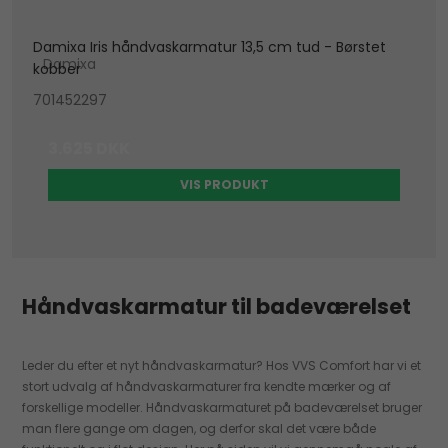
Damixa Iris håndvaskarmatur 13,5 cm tud - Børstet
Damixa
kobber
701452297
3.625 DKK
VIS PRODUKT
Håndvaskarmatur til badeværelset
Leder du efter et nyt håndvaskarmatur? Hos VVS Comfort har vi et
stort udvalg af håndvaskarmaturer fra kendte mærker og af
forskellige modeller. Håndvaskarmaturet på badeværelset bruger
man flere gange om dagen, og derfor skal det være både