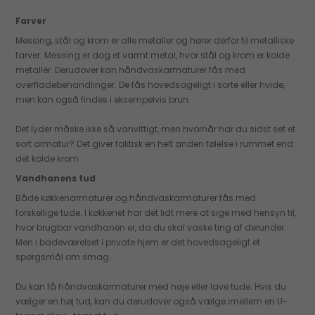
Farver
Messing, stål og krom er alle metaller og hører derfor til metalliske
farver. Messing er dog et varmt metal, hvor stål og krom er kolde
metaller. Derudover kan håndvaskarmaturer fås med
overfladebehandlinger. De fås hovedsageligt i sorte eller hvide,
men kan også findes i eksempelvis brun.
Det lyder måske ikke så vanvittigt, men hvornår har du sidst set et
sort armatur? Det giver faktisk en helt anden følelse i rummet end
det kolde krom.
Vandhanens tud
Både køkkenarmaturer og håndvaskarmaturer fås med
forskellige tude. I køkkenet har det lidt mere at sige med hensyn til,
hvor brugbar vandhanen er, da du skal vaske ting af derunder.
Men i badeværelset i private hjem er det hovedsageligt et
spørgsmål om smag.
Du kan få håndvaskarmaturer med høje eller lave tude. Hvis du
vælger en høj tud, kan du derudover også vælge imellem en U-