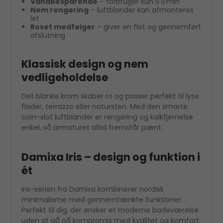
Vandbesparende
– forbruger kun 5 l/min
Nem rengøring
– luftblander kan afmonteres
let
Roset medfølger
– giver en flot og gennemført
afslutning
Klassisk design og nem
vedligeholdelse
Det blanke krom skaber ro og passer perfekt til lyse
flader, terrazzo eller natursten. Med den smarte
coin-slot luftblander er rengøring og kalkfjernelse
enkel, så armaturet altid fremstår pænt.
Damixa Iris – design og funktion i
ét
Iris-serien fra Damixa kombinerer nordisk
minimalisme med gennemtænkte funktioner.
Perfekt til dig, der ønsker et moderne badeværelse
uden at gå på kompromis med kvalitet og komfort.