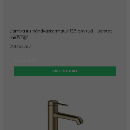
Damixa Iris håndvaskarmatur 13,5 cm tud - Børstet
Damixa
messing
701452287
3.625 DKK
VIS PRODUKT