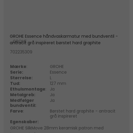
GROHE Essence håndvaskarmatur med bundventil -
GROHE
antracit grå inspireret børstet hard graphite
702235309
Mærke
:
GROHE
Serie:
Essence
Størrelse:
L
Tud:
127 mm
Ethulsmontage
:
Ja
Metalgreb:
Ja
Medfølger
Ja
bundventil:
Farve
:
Børstet hard graphite - antracit
grå inspireret
Egenskaber:
GROHE SilkMove 28mm keramisk patron med