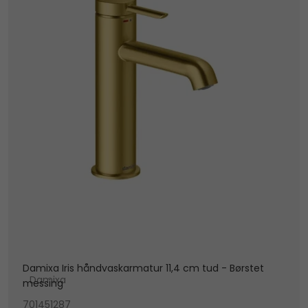
Damixa Iris håndvaskarmatur 11,4 cm tud - Børstet
Damixa
messing
701451287