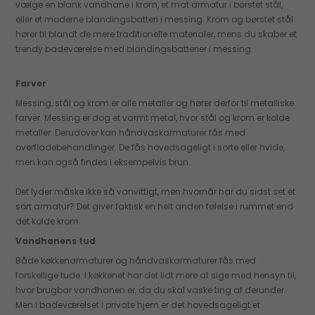
vælge en blank vandhane i krom, et mat armatur i børstet stål,
eller et moderne blandingsbatteri i messing. Krom og børstet stål
hører til blandt de mere traditionelle materialer, mens du skaber et
trendy badeværelse med blandingsbatterier i messing.
Farver
Messing, stål og krom er alle metaller og hører derfor til metalliske
farver. Messing er dog et varmt metal, hvor stål og krom er kolde
metaller. Derudover kan håndvaskarmaturer fås med
overfladebehandlinger. De fås hovedsageligt i sorte eller hvide,
men kan også findes i eksempelvis brun.
Det lyder måske ikke så vanvittigt, men hvornår har du sidst set et
sort armatur? Det giver faktisk en helt anden følelse i rummet end
det kolde krom.
Vandhanens tud
Både køkkenarmaturer og håndvaskarmaturer fås med
forskellige tude. I køkkenet har det lidt mere at sige med hensyn til,
hvor brugbar vandhanen er, da du skal vaske ting af derunder.
Men i badeværelset i private hjem er det hovedsageligt et