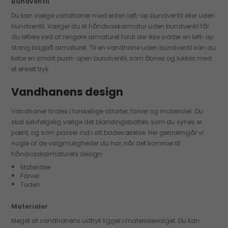
Bundventil
Du kan vælge vandhaner med enten løft-op bundventil eller uden
bundventil. Vælger du et håndvaskarmatur uden bundventil får
du lettere ved at rengøre armaturet fordi der ikke sidder en løft-op
stang bagpå armaturet. Til en vandhane uden bundventil kan du
købe en smart push-open bundventil, som åbnes og lukkes med
et enkelt tryk.
Vandhanens design
Vandhaner findes i forskellige stilarter, farver og materialer. Du
skal selvfølgelig vælge det blandingsbatteri, som du synes er
pænt, og som passer ind i dit badeværelse. Her gennemgår vi
nogle af de valgmuligheder du har, når det kommer til
håndvaskarmaturets design:
Materialer
Farver
Tuden
Materialer
Meget af vandhanens udtryk ligger i materialevalget. Du kan