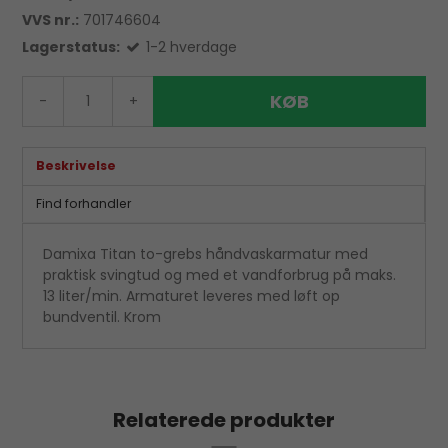
VVS nr.:
701746604
Lagerstatus:
1-2 hverdage
KØB
-
+
Beskrivelse
Find forhandler
Damixa Titan to-grebs håndvaskarmatur med
praktisk svingtud og med et vandforbrug på maks.
13 liter/min. Armaturet leveres med løft op
bundventil. Krom
Relaterede produkter