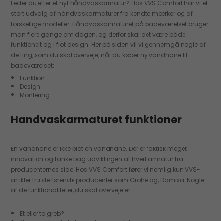
Leder du efter et nyt håndvaskarmatur? Hos VVS Comfort har vi et
stort udvalg af håndvaskarmaturer fra kendte mærker og af
forskellige modeller. Håndvaskarmaturet på badeværelset bruger
man flere gange om dagen, og derfor skal det være både
funktionelt og i flot design. Her på siden vil vi gennemgå nogle af
de ting, som du skal overveje, når du køber ny vandhane til
badeværelset:
Funktion
Design
Montering
Handvaskarmaturet funktioner
En vandhane er ikke blot en vandhane. Der er faktisk meget
innovation og tanke bag udviklingen af hvert armatur fra
producenternes side. Hos VVS Comfort fører vi nemlig kun VVS-
artikler fra de førende producenter som Grohe og, Damixa. Nogle
af de funktionaliteter, du skal overveje er:
Et eller to greb?