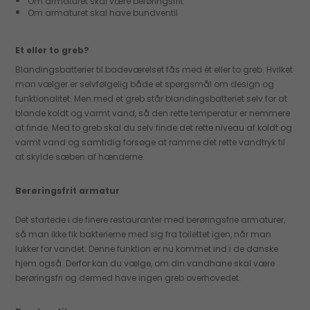
Om armaturet skal være berøringsfrit
Om armaturet skal have bundventil
Et eller to greb?
Blandingsbatterier til badeværelset fås med ét eller to greb. Hvilket
man vælger er selvfølgelig både et spørgsmål om design og
funktionalitet. Men med et greb står blandingsbatteriet selv for at
blande koldt og varmt vand, så den rette temperatur er nemmere
at finde. Med to greb skal du selv finde det rette niveau af koldt og
varmt vand og samtidig forsøge at ramme det rette vandtryk til
at skylde sæben af hænderne.
Berøringsfrit armatur
Det startede i de finere restauranter med berøringsfrie armaturer,
så man ikke fik bakterierne med sig fra toilettet igen, når man
lukker for vandet. Denne funktion er nu kommet ind i de danske
hjem også. Derfor kan du vælge, om din vandhane skal være
berøringsfri og dermed have ingen greb overhovedet.