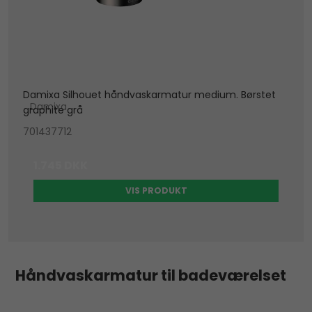
Damixa Silhouet håndvaskarmatur medium. Børstet
Damixa
graphite grå
701437712
1.745 DKK
VIS PRODUKT
Håndvaskarmatur til badeværelset