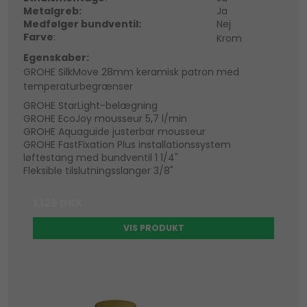
Metalgreb:
Ja
Medfølger bundventil:
Nej
Farve
:
Krom
Egenskaber:
GROHE SilkMove 28mm keramisk patron med
temperaturbegrænser
GROHE StarLight-belægning
GROHE EcoJoy mousseur 5,7 l/min
GROHE Aquaguide justerbar mousseur
GROHE FastFixation Plus installationssystem
løftestang med bundventil 1 1/4"
Fleksible tilslutningsslanger 3/8"
1.125 DKK
VIS PRODUKT