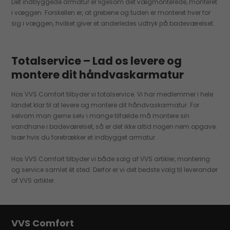
Det indbyggede armatur er ligesom det vægmonterede, monteret
i væggen. Forskellen er, at grebene og tuden er monteret hver for
sig i væggen, hvilket giver et anderledes udtryk på badeværelset.
Totalservice – Lad os levere og
montere dit håndvaskarmatur
Hos VVS Comfort tilbyder vi totalservice. Vi har medlemmer i hele
landet klar til at levere og montere dit håndvaskarmatur. For
selvom man gerne selv i mange tilfælde må montere sin
vandhane i badeværelset, så er det ikke altid nogen nem opgave.
Især hvis du foretrækker et indbygget armatur.
Hos VVS Comfort tilbyder vi både salg af VVS artikler, montering
og service samlet ét sted. Derfor er vi det bedste valg til leverandør
af VVS artikler.
VVS Comfort