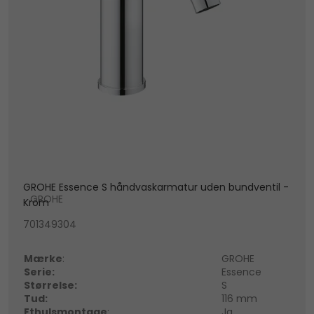
GROHE Essence S håndvaskarmatur uden bundventil -
GROHE
Krom
701349304
Mærke
:
GROHE
Serie:
Essence
Størrelse:
S
Tud:
116 mm
Ethulsmontage
:
Ja