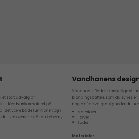
t
Vandhanens desig
Vandhaner findes i forskellige stilar
 et stort udvalg af
blandingsbatteri, som du synes er 
ller. Håndvaskarmaturet på
nogle af de valgmuligheder du har
 det være både funktionelt og i
Materialer
 du skal overveje, når du køber ny
Farver
Tuden
Materialer