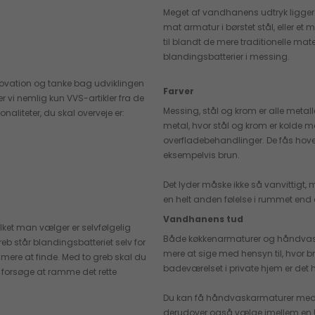
Meget af vandhanens udtryk ligger 
mat armatur i børstet stål, eller et
til blandt de mere traditionelle ma
blandingsbatterier i messing.
novation og tanke bag udviklingen
Farver
 vi nemlig kun VVS-artikler fra de
Messing, stål og krom er alle metalle
aliteter, du skal overveje er:
metal, hvor stål og krom er kolde
overfladebehandlinger. De fås hoved
eksempelvis brun.
Det lyder måske ikke så vanvittigt, 
en helt anden følelse i rummet end
Vandhanens tud
ilket man vælger er selvfølgelig
Både køkkenarmaturer og håndvaskar
b står blandingsbatteriet selv for
mere at sige med hensyn til, hvor 
mere at finde. Med to greb skal du
badeværelset i private hjem er de
g forsøge at ramme det rette
Du kan få håndvaskarmaturer med hø
derudover også vælge imellem en U-