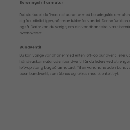
Berøringsfrit armatur
Det startede i de finere restauranter med berøringsfrie armatur
sig fra toilettet igen, når man lukker for vandet. Denne funkti
også. Derfor kan du vælge, om din vandhane skal være berør
overhovedet.
Bundventil
Du kan vælge vandhaner med enten løft-op bundventil eller ud
håndvaskarmatur uden bundventil får du lettere ved at rengøre
løft-op stang bagpå armaturet. Til en vandhane uden bundve
open bundventil, som åbnes og lukkes med et enkelt tryk.