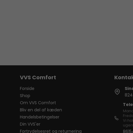
VVS Comfort
Forside
Sin
824
Shop
Om VVS Comfort
Tele
Bliv en del af kæden
Mand
Freda
Handelsbetingelser
Vi ho
Din VVS'er
ugern
Fortrydelsesret og returnering
8615