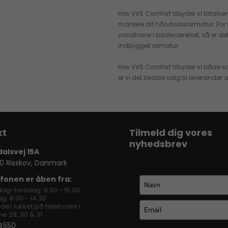
Hos VVS Comfort tilbyder vi totalserv
montere dit håndvaskarmatur. For 
vandhane i badeværelset, så er det
indbygget armatur.
Hos VVS Comfort tilbyder vi både sal
er vi det bedste valg til leverandør a
Tilmeld dig vores
nyhedsbrev
dalsvej 15A
0 Risskov, Danmark
fonen er åben fra:
ag-torsdag: 8.00 - 15.00
g: 8.00 - 14.30
lder lukket på telefonen i
e 29, 30 & 31
4550