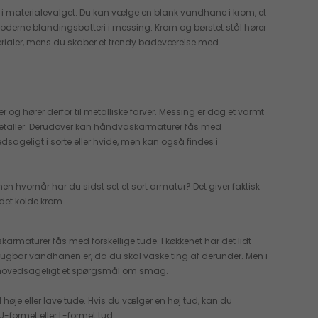
i materialevalget. Du kan vælge en blank vandhane i krom, et
 moderne blandingsbatteri i messing. Krom og børstet stål hører
terialer, mens du skaber et trendy badeværelse med
r og hører derfor til metalliske farver. Messing er dog et varmt
 metaller. Derudover kan håndvaskarmaturer fås med
sageligt i sorte eller hvide, men kan også findes i
men hvornår har du sidst set et sort armatur? Det giver faktisk
 det kolde krom.
maturer fås med forskellige tude. I køkkenet har det lidt
brugbar vandhanen er, da du skal vaske ting af derunder. Men i
t hovedsageligt et spørgsmål om smag.
je eller lave tude. Hvis du vælger en høj tud, kan du
formet eller L-formet tud.