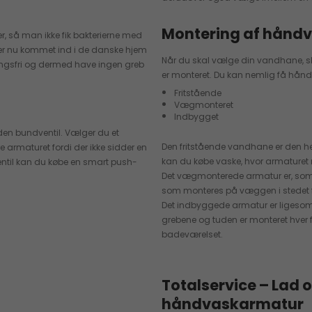
Montering af hånd
er, så man ikke fik bakterierne med
on er nu kommet ind i de danske hjem
Når du skal vælge din vandhane, ska
ingsfri og dermed have ingen greb
er monteret. Du kan nemlig få hånd
Fritstående
Vægmonteret
Indbygget
en bundventil. Vælger du et
Den fritstående vandhane er den hel
 armaturet fordi der ikke sidder en
kan du købe vaske, hvor armaturet 
ntil kan du købe en smart push-
Det vægmonterede armatur er, som 
som monteres på væggen i stedet 
Det indbyggede armatur er ligesom
grebene og tuden er monteret hver f
badeværelset.
Totalservice – Lad o
håndvaskarmatur