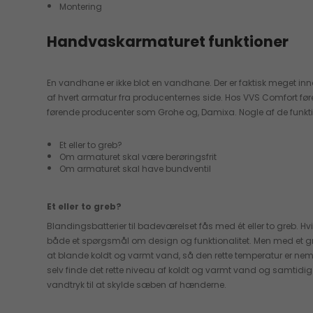
Montering
Handvaskarmaturet funktioner
En vandhane er ikke blot en vandhane. Der er faktisk meget in
af hvert armatur fra producenternes side. Hos VVS Comfort fører
førende producenter som Grohe og, Damixa. Nogle af de funktion
Et eller to greb?
Om armaturet skal være berøringsfrit
Om armaturet skal have bundventil
Et eller to greb?
Blandingsbatterier til badeværelset fås med ét eller to greb. Hv
både et spørgsmål om design og funktionalitet. Men med et gre
at blande koldt og varmt vand, så den rette temperatur er nem
selv finde det rette niveau af koldt og varmt vand og samtidi
vandtryk til at skylde sæben af hænderne.