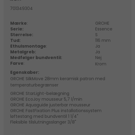
701349304
Mærke
:
GROHE
Serie:
Essence
Størrelse:
S
Tud:
116 mm
Ethulsmontage
:
Ja
Metalgreb:
Ja
Medfølger bundventil:
Nej
Farve
:
Krom
Egenskaber:
GROHE SilkMove 28mm keramisk patron med
temperaturbegrænser
GROHE StarLight-belægning
GROHE EcoJoy mousseur 5,7 l/min
GROHE Aquaguide justerbar mousseur
GROHE FastFixation Plus installationssystem
løftestang med bundventil 1 1/4"
Fleksible tilslutningsslanger 3/8"