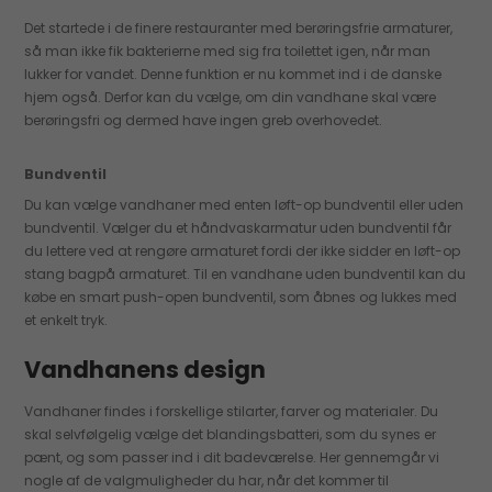
Det startede i de finere restauranter med berøringsfrie armaturer,
så man ikke fik bakterierne med sig fra toilettet igen, når man
lukker for vandet. Denne funktion er nu kommet ind i de danske
hjem også. Derfor kan du vælge, om din vandhane skal være
berøringsfri og dermed have ingen greb overhovedet.
Bundventil
Du kan vælge vandhaner med enten løft-op bundventil eller uden
bundventil. Vælger du et håndvaskarmatur uden bundventil får
du lettere ved at rengøre armaturet fordi der ikke sidder en løft-op
stang bagpå armaturet. Til en vandhane uden bundventil kan du
købe en smart push-open bundventil, som åbnes og lukkes med
et enkelt tryk.
Vandhanens design
Vandhaner findes i forskellige stilarter, farver og materialer. Du
skal selvfølgelig vælge det blandingsbatteri, som du synes er
pænt, og som passer ind i dit badeværelse. Her gennemgår vi
nogle af de valgmuligheder du har, når det kommer til