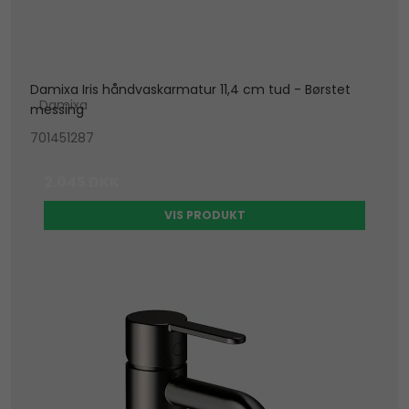
Damixa Iris håndvaskarmatur 11,4 cm tud - Børstet
Damixa
messing
701451287
2.045 DKK
VIS PRODUKT