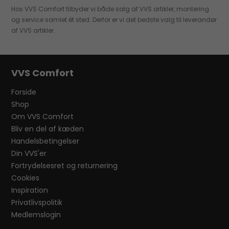
Hos VVS Comfort tilbyder vi både salg af VVS artikler, montering
og service samlet ét sted. Derfor er vi det bedste valg til leverandør
af VVS artikler.
VVS Comfort
Forside
Shop
Om VVS Comfort
Bliv en del af kæden
Handelsbetingelser
Din VVS'er
Fortrydelsesret og returnering
Cookies
Inspiration
Privatlivspolitik
Medlemslogin