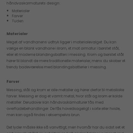
håndvaskarmaturets design:
Materialer
Farver
Tuden
Materialer
Meget af vandhanens udtryk ligger i materialevalget. Du kan
vælge en blank vandhane i krom, et mat armatur i børstet stål,
eller et moderne blandingsbatteri i messing. Krom og børstet stål
hører til blandt de mere traditionelle materialer, mens du skaber et
trendy badeværelse med blandingsbatterier i messing.
Farver
Messing, stål og krom er alle metaller og hører derfor til metalliske
farver. Messing er dog et varmt metal, hvor stål og krom er kolde
metaller. Derudover kan håndvaskarmaturer fås med
overfladebehandlinger. De fås hovedsageligt i sorte eller hvide,
men kan også findes i eksempelvis brun.
Det lyder måske ikke så vanvittigt, men hvornår har du sidst set et