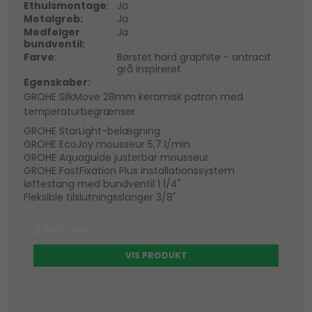
Ethulsmontage
:
Ja
Metalgreb:
Ja
Medfølger
Ja
bundventil:
Farve
:
Børstet hard graphite - antracit
grå inspireret
Egenskaber:
GROHE SilkMove 28mm keramisk patron med
temperaturbegrænser
GROHE StarLight-belægning
GROHE EcoJoy mousseur 5,7 l/min
GROHE Aquaguide justerbar mousseur
GROHE FastFixation Plus installationssystem
løftestang med bundventil 1 1/4"
Fleksible tilslutningsslanger 3/8"
2.545 DKK
VIS PRODUKT