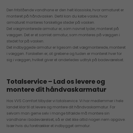
Den fritstående vandhane er den helt klassiske, hvor armaturet er
monteret på håndvasken. Dertil kan du købe vaske, hvor
armaturet monteres forskellige steder på vasken.
Det vægmonterede armatur er, som navnet lyder, monteret på
væggen. Det er et samlet armatur, som monteres på væggen i
stedet for på vasken.
Det indbyggede armatur er ligesom det vægmonterede, monteret
i væggen. Forskellen er, at grebene og tuden er monteret hver for
sig i væggen, hvilket giver et anderledes udtryk på badeværelset.
Totalservice – Lad os levere og
montere dit håndvaskarmatur
Hos VVS Comfort tilbyder vi totalservice. Vi har medlemmer i hele
landet klar til at levere og montere dit håndvaskarmatur. For
selvom man gerne selv i mange tilfælde må montere sin
vandhane i badeværelset, så er det ikke altid nogen nem opgave.
Især hvis du foretrækker et indbygget armatur.