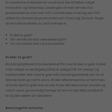
En vandhane er ikke blot en vandhane. Der er faktisk meget
innovation og tanke bag udviklingen af hvert armatur fra
producenternes side. Hos VVS Comfort fører vi nemlig kun VVS-
artikler fra de førende producenter som Grohe og, Damixa. Nogle
af de funktionaliteter, du skal overveje er:
Et eller to greb?
Om armaturet skal være berøringsfrit
Om armaturet skal have bundventil
Et eller to greb?
Blandingsbatterier til badeværelset fås med ét eller to greb. Hvilket
man vælger er selvfølgelig både et spørgsmål om design og
funktionalitet. Men med et greb står blandingsbatteriet selv for at
blande koldt og varmt vand, så den rette temperatur er nemmere
at finde. Med to greb skal du selv finde det rette niveau af koldt og
varmt vand og samtidig forsøge at ramme det rette vandtryk til
at skylde sæben af hænderne.
Berøringsfrit armatur