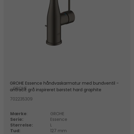
GROHE Essence håndvaskarmatur med bundventil -
GROHE
antracit grå inspireret børstet hard graphite
702235309
Mærke
:
GROHE
Serie:
Essence
Størrelse:
L
Tud:
127 mm