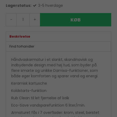
Lagerstatus:
3-5 hverdage
KØB
-
+
Beskrivelse
Find forhandler
Håndvaskarmatur i et slankt, skandinavisk og
indbydende design med høj tud, som byder på
flere smarte og unikke Damixa-funktioner, som
både øger komforten og sparer vand og energi.
Keramisk kartusche
Koldstarts-funktion
Rub Clean til let fjernelse af kalk
Eco-Save vandsparefunktion 6 liter/min.
Armaturet fås i 7 overflader: krom, steel, børstet