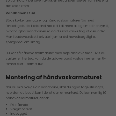
sort armatur? Det giver faktisk en helt anden følelse i rummet end
det kolde krom.
Vandhanens tud
Både køkkenarmaturer og håndvaskarmaturer fås med
forskellige tude. I køkkenet har det lidt mere at sige med hensyn til,
hvor brugbar vandhanen er, da du skal vaske ting af derunder.
Men i badeværelset i private hjem er det hovedsageligt et
spørgsmål om smag.
Du kan få håndvaskarmaturer med høje eller lave tude. Hvis du
vælger en høj tud, kan du derudover også vælge imellem en U-
formet eller L-formet tud.
Montering af håndvaskarmaturet
Når du skal vælge din vandhane, skal du også tage stilling til,
hvordan du bedst kan lide, at den er monteret. Du kan nemlig få
håndvaskarmaturer, der er:
Fritstående
Vægmonteret
Indbygget