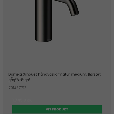
Damixa Silhouet håndvaskarmatur medium. Børstet
Damixa
graphite grå
701437712
1.745 DKK
VIS PRODUKT