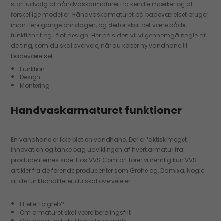
stort udvalg af håndvaskarmaturer fra kendte mærker og af
forskellige modeller. Håndvaskarmaturet på badeværelset bruger
man flere gange om dagen, og derfor skal det være både
funktionelt og i flot design. Her på siden vil vi gennemgå nogle af
de ting, som du skal overveje, når du køber ny vandhane til
badeværelset:
Funktion
Design
Montering
Handvaskarmaturet funktioner
En vandhane er ikke blot en vandhane. Der er faktisk meget
innovation og tanke bag udviklingen af hvert armatur fra
producenternes side. Hos VVS Comfort fører vi nemlig kun VVS-
artikler fra de førende producenter som Grohe og, Damixa. Nogle
af de funktionaliteter, du skal overveje er:
Et eller to greb?
Om armaturet skal være berøringsfrit
Om armaturet skal have bundventil