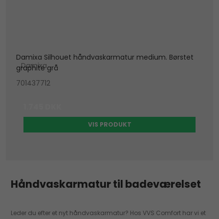
Damixa Silhouet håndvaskarmatur medium. Børstet
Damixa
graphite grå
701437712
1.745 DKK
VIS PRODUKT
Håndvaskarmatur til badeværelset
Leder du efter et nyt håndvaskarmatur? Hos VVS Comfort har vi et