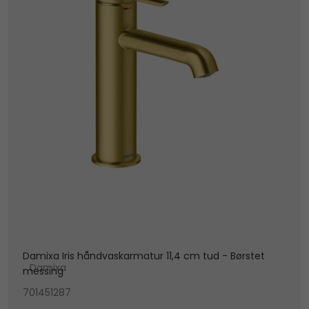
Damixa Iris håndvaskarmatur 11,4 cm tud - Børstet
Damixa
messing
701451287