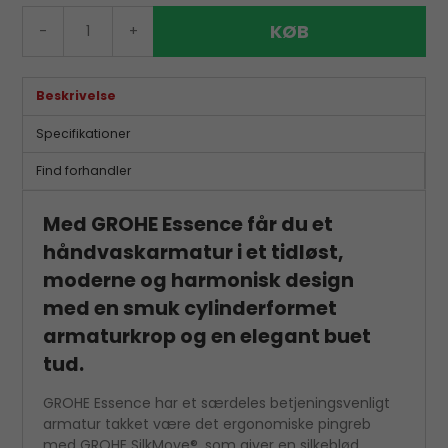
KØB
-
+
Beskrivelse
Specifikationer
Find forhandler
Med GROHE Essence får du et
håndvaskarmatur i et tidløst,
moderne og harmonisk design
med en smuk cylinderformet
armaturkrop og en elegant buet
tud.
GROHE Essence har et særdeles betjeningsvenligt
armatur takket være det ergonomiske pingreb
med GROHE SilkMove®, som giver en silkeblød