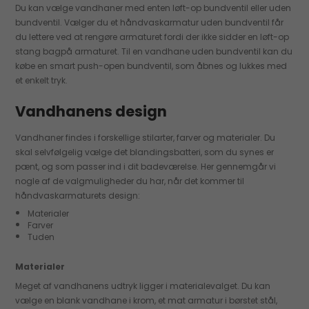
Du kan vælge vandhaner med enten løft-op bundventil eller uden
bundventil. Vælger du et håndvaskarmatur uden bundventil får
du lettere ved at rengøre armaturet fordi der ikke sidder en løft-op
stang bagpå armaturet. Til en vandhane uden bundventil kan du
købe en smart push-open bundventil, som åbnes og lukkes med
et enkelt tryk.
Vandhanens design
Vandhaner findes i forskellige stilarter, farver og materialer. Du
skal selvfølgelig vælge det blandingsbatteri, som du synes er
pænt, og som passer ind i dit badeværelse. Her gennemgår vi
nogle af de valgmuligheder du har, når det kommer til
håndvaskarmaturets design:
Materialer
Farver
Tuden
Materialer
Meget af vandhanens udtryk ligger i materialevalget. Du kan
vælge en blank vandhane i krom, et mat armatur i børstet stål,