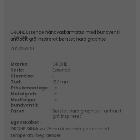
GROHE Essence håndvaskarmatur med bundventil -
GROHE
antracit grå inspireret børstet hard graphite
702235309
Mærke
:
GROHE
Serie:
Essence
Størrelse:
L
Tud:
127 mm
Ethulsmontage
:
Ja
Metalgreb:
Ja
Medfølger
Ja
bundventil:
Farve
:
Børstet hard graphite - antracit
grå inspireret
Egenskaber:
GROHE SilkMove 28mm keramisk patron med
temperaturbegrænser