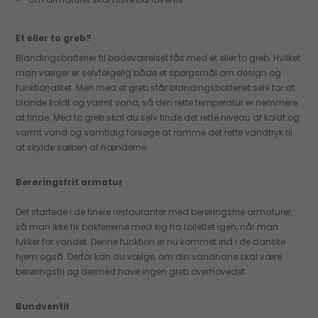
Et eller to greb?
Blandingsbatterier til badeværelset fås med ét eller to greb. Hvilket
man vælger er selvfølgelig både et spørgsmål om design og
funktionalitet. Men med et greb står blandingsbatteriet selv for at
blande koldt og varmt vand, så den rette temperatur er nemmere
at finde. Med to greb skal du selv finde det rette niveau af koldt og
varmt vand og samtidig forsøge at ramme det rette vandtryk til
at skylde sæben af hænderne.
Berøringsfrit armatur
Det startede i de finere restauranter med berøringsfrie armaturer,
så man ikke fik bakterierne med sig fra toilettet igen, når man
lukker for vandet. Denne funktion er nu kommet ind i de danske
hjem også. Derfor kan du vælge, om din vandhane skal være
berøringsfri og dermed have ingen greb overhovedet.
Bundventil