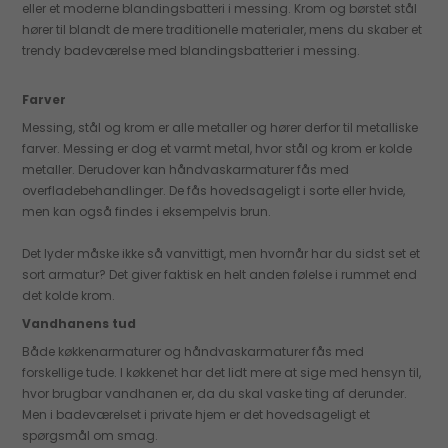
eller et moderne blandingsbatteri i messing. Krom og børstet stål
hører til blandt de mere traditionelle materialer, mens du skaber et
trendy badeværelse med blandingsbatterier i messing.
Farver
Messing, stål og krom er alle metaller og hører derfor til metalliske
farver. Messing er dog et varmt metal, hvor stål og krom er kolde
metaller. Derudover kan håndvaskarmaturer fås med
overfladebehandlinger. De fås hovedsageligt i sorte eller hvide,
men kan også findes i eksempelvis brun.
Det lyder måske ikke så vanvittigt, men hvornår har du sidst set et
sort armatur? Det giver faktisk en helt anden følelse i rummet end
det kolde krom.
Vandhanens tud
Både køkkenarmaturer og håndvaskarmaturer fås med
forskellige tude. I køkkenet har det lidt mere at sige med hensyn til,
hvor brugbar vandhanen er, da du skal vaske ting af derunder.
Men i badeværelset i private hjem er det hovedsageligt et
spørgsmål om smag.