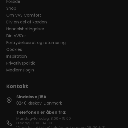
Forside
Shop
Om VVS Comfort
Bliv en del af kæden
Handelsbetingelser
Din VVS'er
Fortrydelsesret og returnering
Cookies
Inspiration
Privatlivspolitik
Medlemslogin
Sindalsvej 15A
8240 Risskov, Danmark
Telefonen er åben fra:
Mandag-torsdag: 8.00 - 15.00
Fredag: 8.00 - 14.30
Vi holder lukket på telefonen i ugerne 29, 30 & 31