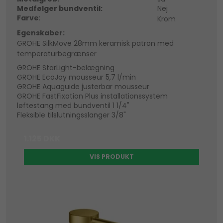
Medfølger bundventil:
Nej
Farve
:
Krom
Egenskaber:
GROHE SilkMove 28mm keramisk patron med
temperaturbegrænser
GROHE StarLight-belægning
GROHE EcoJoy mousseur 5,7 l/min
GROHE Aquaguide justerbar mousseur
GROHE FastFixation Plus installationssystem
løftestang med bundventil 1 1/4"
Fleksible tilslutningsslanger 3/8"
1.125 DKK
VIS PRODUKT