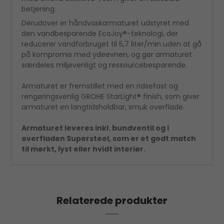
betjening.
Derudover er håndvaskarmaturet udstyret med
den vandbesparende EcoJoy®-teknologi, der
reducerer vandforbruget til 5,7 liter/min uden at gå
på kompromis med ydeevnen, og gør armaturet
særdeles miljøvenligt og ressourcebesparende.
Armaturet er fremstillet med en ridsefast og
rengøringsvenlig GROHE StarLight® finish, som giver
armaturet en langtidsholdbar, smuk overflade.
Armaturet leveres inkl. bundventil og i
overfladen Supersteel, som er et godt match
til mørkt, lyst eller hvidt interiør.
Relaterede produkter