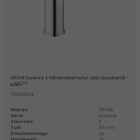
GROHE Essence S håndvaskarmatur uden bundventil -
GROHE
Krom
701349304
Mærke
:
GROHE
Serie:
Essence
Størrelse:
S
Tud:
116 mm
Ethulsmontage
:
Ja
Metalgreb:
Ja