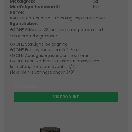
Metalgreb:
Ja
Medfølger bundventil:
Nej
Farve
:
Børstet cool sunrise - messing inspireret farve
Egenskaber:
GROHE SilkMove 28mm keramisk patron med
temperaturbegrænser
GROHE StarLight-belægning
GROHE EcoJoy mousseur 5,7 l/min
GROHE Aquaguide justerbar mousseur
GROHE FastFixation Plus installationssystem
løftestang med bundventil 1 1/4"
Fleksible tilslutningsslanger 3/8"
1.765 DKK
VIS PRODUKT