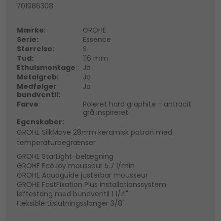
701986308
Mærke
:
GROHE
Serie:
Essence
Størrelse:
S
Tud:
116 mm
Ethulsmontage
:
Ja
Metalgreb:
Ja
Medfølger
Ja
bundventil:
Farve
:
Poleret hard graphite - antracit
grå inspireret
Egenskaber:
GROHE SilkMove 28mm keramisk patron med
temperaturbegrænser
GROHE StarLight-belægning
GROHE EcoJoy mousseur 5,7 l/min
GROHE Aquaguide justerbar mousseur
GROHE FastFixation Plus installationssystem
løftestang med bundventil 1 1/4"
Fleksible tilslutningsslanger 3/8"