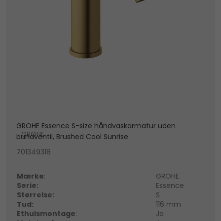
GROHE Essence S-size håndvaskarmatur uden
GROHE
bundventil, Brushed Cool Sunrise
701349318
Mærke
:
GROHE
Serie:
Essence
Størrelse:
S
Tud:
116 mm
Ethulsmontage
:
Ja