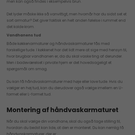
men kan også findes i eksempelvis brun.
Det lyder måske ikke så vanvittigt, men hvornår har du sidst set et
sort armatur? Det giver faktisk en helt anden følelse i rummet end
det kolde krom.
Vandhanens tud
Både køkkenarmaturer og håndvaskarmaturer fås med
forskellige tude. I køkkenet har det lidt mere at sige med hensyn til,
hvor brugbar vandhanen er, da du skal vaske ting af derunder.
Men i badeværelset i private hjem er det hovedsageligt et
spørgsmål om smag.
Du kan få håndvaskarmaturer med høje eller lave tude. Hvis du
vælger en høj tud, kan du derudover også vælge imellem en U-
formet eller L-formet tud.
Montering af håndvaskarmaturet
Når du skal vælge din vandhane, skal du også tage stilling til,
hvordan du bedst kan lide, at den er monteret. Du kan nemlig få
håndvaskarmaturer, der er: