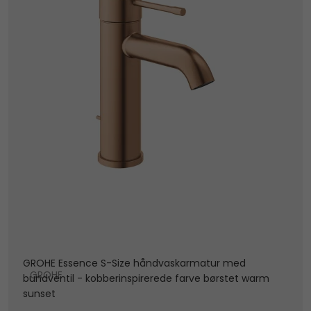
GROHE Essence S-Size håndvaskarmatur med
GROHE
bundventil - kobberinspirerede farve børstet warm
sunset