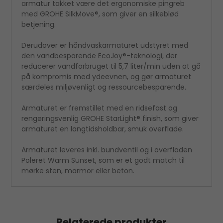
armatur takket være det ergonomiske pingreb
med GROHE SilkMove®, som giver en silkeblød
betjening.
Derudover er håndvaskarmaturet udstyret med
den vandbesparende EcoJoy®-teknologi, der
reducerer vandforbruget til 5,7 liter/min uden at gå
på kompromis med ydeevnen, og gør armaturet
særdeles miljøvenligt og ressourcebesparende.
Armaturet er fremstillet med en ridsefast og
rengøringsvenlig GROHE StarLight® finish, som giver
armaturet en langtidsholdbar, smuk overflade.
Armaturet leveres inkl. bundventil og i overfladen
Poleret Warm Sunset, som er et godt match til
mørke sten, marmor eller beton.
Relaterede produkter