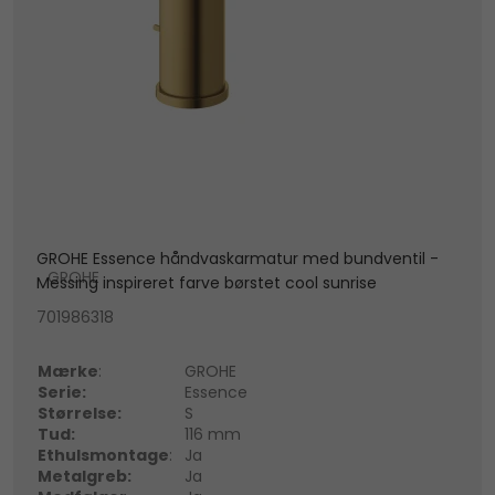
GROHE Essence håndvaskarmatur med bundventil -
GROHE
Messing inspireret farve børstet cool sunrise
701986318
Mærke
:
GROHE
Serie:
Essence
Størrelse:
S
Tud:
116 mm
Ethulsmontage
:
Ja
Metalgreb:
Ja