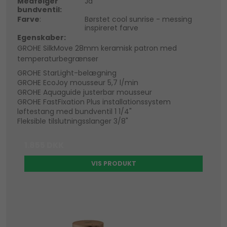
Medfølger
Ja
bundventil:
Farve
:
Børstet cool sunrise - messing
inspireret farve
Egenskaber:
GROHE SilkMove 28mm keramisk patron med
temperaturbegrænser
GROHE StarLight-belægning
GROHE EcoJoy mousseur 5,7 l/min
GROHE Aquaguide justerbar mousseur
GROHE FastFixation Plus installationssystem
løftestang med bundventil 1 1/4"
Fleksible tilslutningsslanger 3/8"
1.855 DKK
VIS PRODUKT