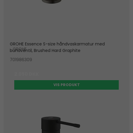
GROHE Essence S-size håndvaskarmatur med
GROHE
bundventil, Brushed Hard Graphite
701986309
2.050 DKK
VIS PRODUKT