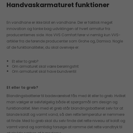
Handvaskarmaturet funktioner
En vandhane er ikke blot en vandhane. Der er faktisk meget
innovation og tanke bag udviklingen af hvert armatur fra
producenternes side. Hos VVS Comfort fører vi nemlig kun VVS-
artikler fra de førende producenter som Grohe og, Damixa. Nogle
af de funktionaliteter, du skal overveje er:
Et eller to greb?
Om armaturet skal være berøringsfrit
Om armaturet skal have bundventil
Et eller to greb?
Blandingsbatterier til badeværelset fås med ét eller to greb. Hvilket
man vælger er selvfølgelig både et spørgsmål om design og
funktionalitet. Men med et greb står blandingsbatteriet selv for at
blande koldt og varmt vand, så den rette temperatur er nemmere
at finde. Med to greb skal du selv finde det rette niveau af koldt og
varmt vand og samtidig forsøge at ramme det rette vandtryk til