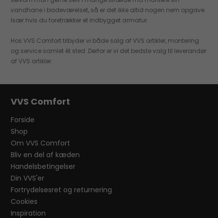
vandhane i badeværelset, så er det ikke altid nogen nem opgave.
Især hvis du foretrækker et indbygget armatur.
Hos VVS Comfort tilbyder vi både salg af VVS artikler, montering
og service samlet ét sted. Derfor er vi det bedste valg til leverandør
af VVS artikler.
VVS Comfort
Forside
Shop
Om VVS Comfort
Bliv en del af kæden
Handelsbetingelser
Din VVS'er
Fortrydelsesret og returnering
Cookies
Inspiration