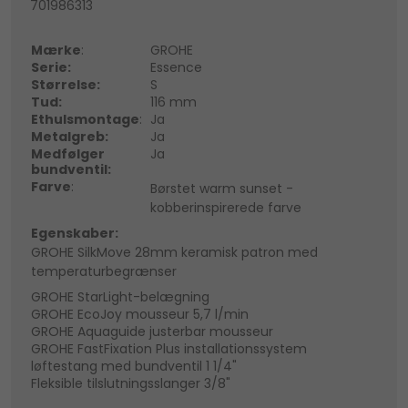
701986313
Mærke
:
GROHE
Serie:
Essence
Størrelse:
S
Tud:
116 mm
Ethulsmontage
:
Ja
Metalgreb:
Ja
Medfølger
Ja
bundventil:
Farve
:
Børstet warm sunset -
kobberinspirerede farve
Egenskaber:
GROHE SilkMove 28mm keramisk patron med
temperaturbegrænser
GROHE StarLight-belægning
GROHE EcoJoy mousseur 5,7 l/min
GROHE Aquaguide justerbar mousseur
GROHE FastFixation Plus installationssystem
løftestang med bundventil 1 1/4"
Fleksible tilslutningsslanger 3/8"