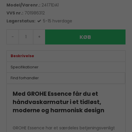
Model/Varenr.:
24171DA1
VVS nr.:
701986312
Lagerstatus:
5-15 hverdage
KØB
-
+
Beskrivelse
Specifikationer
Find forhandler
Med GROHE Essence får du et
håndvaskarmatur i et tidløst,
moderne og harmonisk design
GROHE Essence har et særdeles betjeningsvenligt