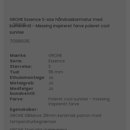
GROHE Essence S-size håndvaskarmatur med
GROHE
bundventil - Messing inspireret farve poleret cool
sunrise
701986315
Mærke
:
GROHE
Serie:
Essence
Størrelse:
S
Tud:
116 mm
Ethulsmontage
:
Ja
Metalgreb:
Ja
Medfølger
Ja
bundventil:
Farve
:
Poleret cool sunrise - messing
inspireret farve
Egenskaber:
GROHE SilkMove 28mm keramisk patron med
temperaturbegrænser
GROHE StarLight-belægning