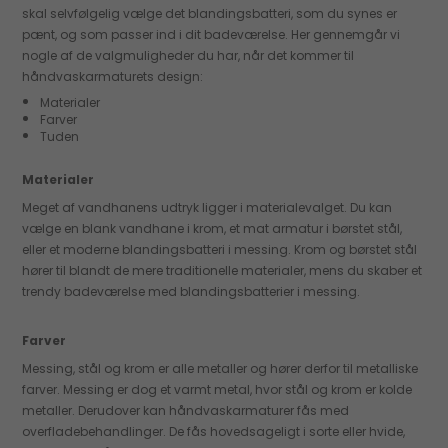
skal selvfølgelig vælge det blandingsbatteri, som du synes er
pænt, og som passer ind i dit badeværelse. Her gennemgår vi
nogle af de valgmuligheder du har, når det kommer til
håndvaskarmaturets design:
Materialer
Farver
Tuden
Materialer
Meget af vandhanens udtryk ligger i materialevalget. Du kan
vælge en blank vandhane i krom, et mat armatur i børstet stål,
eller et moderne blandingsbatteri i messing. Krom og børstet stål
hører til blandt de mere traditionelle materialer, mens du skaber et
trendy badeværelse med blandingsbatterier i messing.
Farver
Messing, stål og krom er alle metaller og hører derfor til metalliske
farver. Messing er dog et varmt metal, hvor stål og krom er kolde
metaller. Derudover kan håndvaskarmaturer fås med
overfladebehandlinger. De fås hovedsageligt i sorte eller hvide,