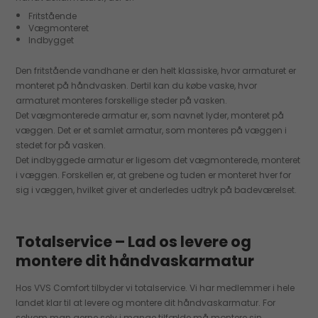
Fritstående
Vægmonteret
Indbygget
Den fritstående vandhane er den helt klassiske, hvor armaturet er
monteret på håndvasken. Dertil kan du købe vaske, hvor
armaturet monteres forskellige steder på vasken.
Det vægmonterede armatur er, som navnet lyder, monteret på
væggen. Det er et samlet armatur, som monteres på væggen i
stedet for på vasken.
Det indbyggede armatur er ligesom det vægmonterede, monteret
i væggen. Forskellen er, at grebene og tuden er monteret hver for
sig i væggen, hvilket giver et anderledes udtryk på badeværelset.
Totalservice – Lad os levere og
montere dit håndvaskarmatur
Hos VVS Comfort tilbyder vi totalservice. Vi har medlemmer i hele
landet klar til at levere og montere dit håndvaskarmatur. For
selvom man gerne selv i mange tilfælde må montere sin