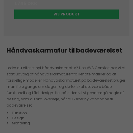
1.745 DKK
VIS PRODUKT
Håndvaskarmatur til badeværelset
Leder du efter et nyt håndvaskarmatur? Hos VVS Comfort har vi et
stort udvalg af håndvaskarmaturer fra kendte mærker og af
forskellige modeller. Håndvaskarmaturet på badeværelset bruger
man flere gange om dagen, og derfor skal det være både
funktionelt og i flot design. Her på siden vil vi gennemgå nogle af
de ting, som du skal overveje, når du køber ny vandhane til
badeværelset:
Funktion
Design
Montering