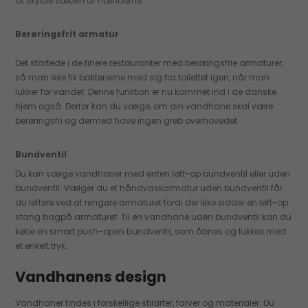
at skylde sæben af hænderne.
Berøringsfrit armatur
Det startede i de finere restauranter med berøringsfrie armaturer,
så man ikke fik bakterierne med sig fra toilettet igen, når man
lukker for vandet. Denne funktion er nu kommet ind i de danske
hjem også. Derfor kan du vælge, om din vandhane skal være
berøringsfri og dermed have ingen greb overhovedet.
Bundventil
Du kan vælge vandhaner med enten løft-op bundventil eller uden
bundventil. Vælger du et håndvaskarmatur uden bundventil får
du lettere ved at rengøre armaturet fordi der ikke sidder en løft-op
stang bagpå armaturet. Til en vandhane uden bundventil kan du
købe en smart push-open bundventil, som åbnes og lukkes med
et enkelt tryk.
Vandhanens design
Vandhaner findes i forskellige stilarter, farver og materialer. Du