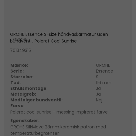
GROHE Essence S-size håndvaskarmatur uden
GROHE
bundventil, Poleret Cool Sunrise
701349315
Mærke
:
GROHE
Serie:
Essence
Størrelse:
S
Tud:
116 mm
Ethulsmontage
:
Ja
Metalgreb:
Ja
Medfølger bundventil:
Nej
Farve
:
Poleret cool sunrise - messing inspireret farve
Egenskaber:
GROHE SilkMove 28mm keramisk patron med
temperaturbegrænser