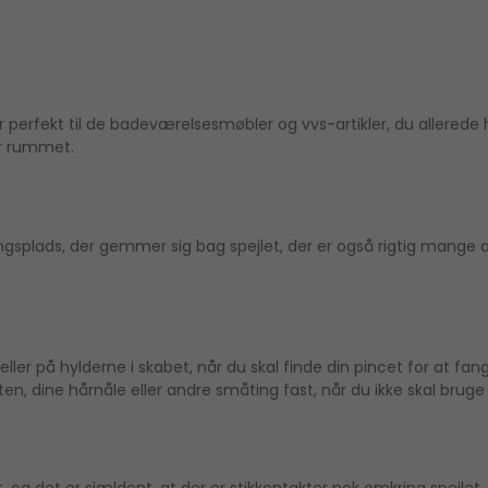
 perfekt til de badeværelsesmøbler og vvs-artikler, du allerede h
or rummet.
ngsplads, der gemmer sig bag spejlet, der er også rigtig mange 
eller på hylderne i skabet, når du skal finde din pincet for at fa
en, dine hårnåle eller andre småting fast, når du ikke skal brug