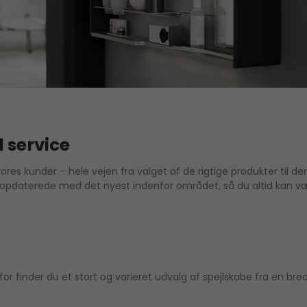
 service
vores kunder – hele vejen fra valget af de rigtige produkter til d
nt opdaterede med det nyest indenfor området, så du altid kan v
rfor finder du et stort og varieret udvalg af spejlskabe fra en b