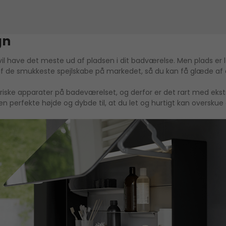
gn
 vil have det meste ud af pladsen i dit badværelse. Men plads er
f de smukkeste spejlskabe på markedet, så du kan få glæde af a
riske apparater på badeværelset, og derfor er det rart med eks
en perfekte højde og dybde til, at du let og hurtigt kan overskue d