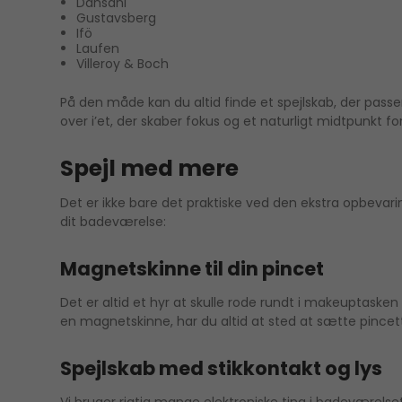
Dansani
Gustavsberg
Ifö
Laufen
Villeroy & Boch
På den måde kan du altid finde et spejlskab, der passer
over i’et, der skaber fokus og et naturligt midtpunkt f
Spejl med mere
Det er ikke bare det praktiske ved den ekstra opbevari
dit badeværelse:
Magnetskinne til din pincet
Det er altid et hyr at skulle rode rundt i makeuptasken 
en magnetskinne, har du altid at sted at sætte pincett
Spejlskab med stikkontakt og lys