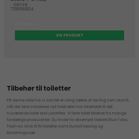
GROHE
738916804
135 DKK
VIS PRODUKT
Tilbehør til toiletter
På denne side har vi samlet en lang række af de ting som skal til,
når der skal installeres nyt toilet eller hvis tilbehøret til det
nuværende toilet skal udskiftes. Vi fører toilet tilbehør fra mange
forskellige producenter. Du finder for eksempel Geberit Blue Tabs,
Fresh wc stick til Ifö toiletter samt Duravit beslag og
tilslutningssæt.