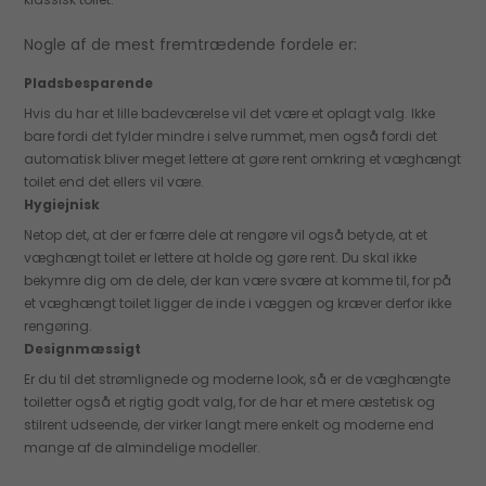
Nogle af de mest fremtrædende fordele er:
Pladsbesparende
Hvis du har et lille badeværelse vil det være et oplagt valg. Ikke
bare fordi det fylder mindre i selve rummet, men også fordi det
automatisk bliver meget lettere at gøre rent omkring et væghængt
toilet end det ellers vil være.
Hygiejnisk
Netop det, at der er færre dele at rengøre vil også betyde, at et
væghængt toilet er lettere at holde og gøre rent. Du skal ikke
bekymre dig om de dele, der kan være svære at komme til, for på
et væghængt toilet ligger de inde i væggen og kræver derfor ikke
rengøring.
Designmæssigt
Er du til det strømlignede og moderne look, så er de væghængte
toiletter også et rigtig godt valg, for de har et mere æstetisk og
stilrent udseende, der virker langt mere enkelt og moderne end
mange af de almindelige modeller.