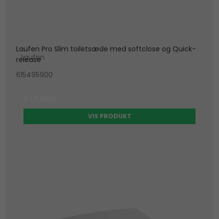
Laufen Pro Slim toiletsæde med softclose og Quick-
Laufen
release
615495900
675 DKK
VIS PRODUKT