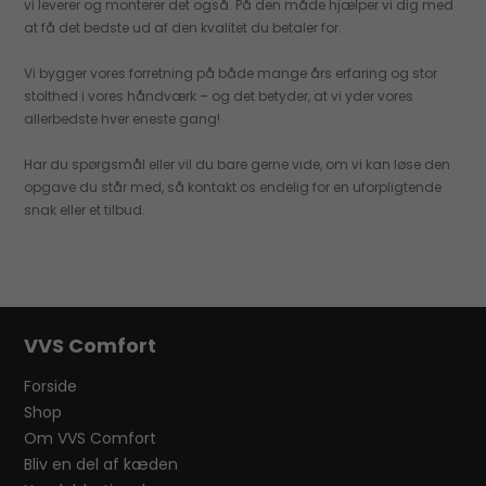
vi leverer og monterer det også. På den måde hjælper vi dig med
at få det bedste ud af den kvalitet du betaler for.
Vi bygger vores forretning på både mange års erfaring og stor
stolthed i vores håndværk – og det betyder, at vi yder vores
allerbedste hver eneste gang!
Har du spørgsmål eller vil du bare gerne vide, om vi kan løse den
opgave du står med, så kontakt os endelig for en uforpligtende
snak eller et tilbud.
VVS Comfort
Forside
Shop
Om VVS Comfort
Bliv en del af kæden