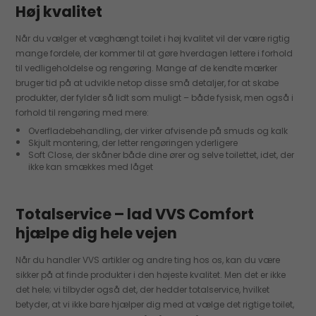
Høj kvalitet
Når du vælger et væghængt toilet i høj kvalitet vil der være rigtig
mange fordele, der kommer til at gøre hverdagen lettere i forhold
til vedligeholdelse og rengøring. Mange af de kendte mærker
bruger tid på at udvikle netop disse små detaljer, for at skabe
produkter, der fylder så lidt som muligt – både fysisk, men også i
forhold til rengøring med mere:
Overfladebehandling, der virker afvisende på smuds og kalk
Skjult montering, der letter rengøringen yderligere
Soft Close, der skåner både dine ører og selve toilettet, idet, der
ikke kan smækkes med låget
Totalservice – lad VVS Comfort
hjælpe dig hele vejen
Når du handler VVS artikler og andre ting hos os, kan du være
sikker på at finde produkter i den højeste kvalitet. Men det er ikke
det hele; vi tilbyder også det, der hedder totalservice, hvilket
betyder, at vi ikke bare hjælper dig med at vælge det rigtige toilet,