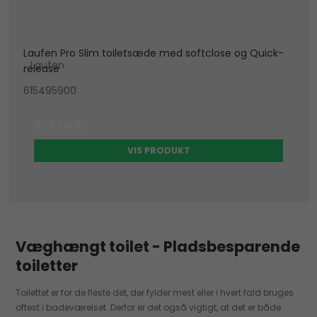
Laufen Pro Slim toiletsæde med softclose og Quick-
Laufen
release
615495900
675 DKK
VIS PRODUKT
Væghængt toilet - Pladsbesparende
toiletter
Toilettet er for de fleste det, der fylder mest eller i hvert fald bruges
oftest i badeværelset. Derfor er det også vigtigt, at det er både