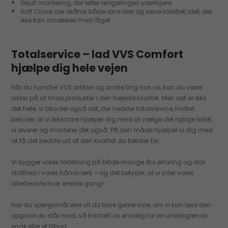
Skjult montering, der letter rengøringen yderligere
Soft Close, der skåner både dine ører og selve toilettet, idet, der
ikke kan smækkes med låget
Totalservice – lad VVS Comfort
hjælpe dig hele vejen
Når du handler VVS artikler og andre ting hos os, kan du være
sikker på at finde produkter i den højeste kvalitet. Men det er ikke
det hele; vi tilbyder også det, der hedder totalservice, hvilket
betyder, at vi ikke bare hjælper dig med at vælge det rigtige toilet,
vi leverer og monterer det også. På den måde hjælper vi dig med
at få det bedste ud af den kvalitet du betaler for.
Vi bygger vores forretning på både mange års erfaring og stor
stolthed i vores håndværk – og det betyder, at vi yder vores
allerbedste hver eneste gang!
Har du spørgsmål eller vil du bare gerne vide, om vi kan løse den
opgave du står med, så kontakt os endelig for en uforpligtende
snak eller et tilbud.