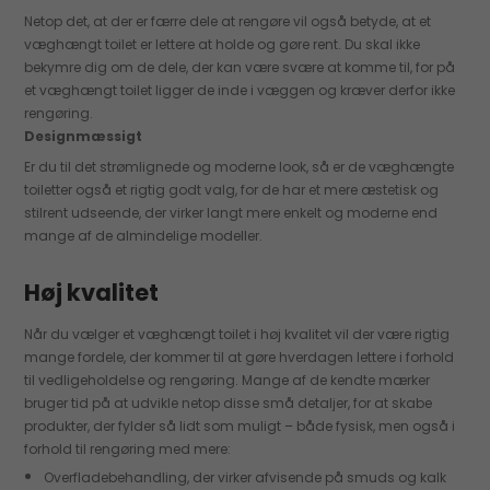
Netop det, at der er færre dele at rengøre vil også betyde, at et
væghængt toilet er lettere at holde og gøre rent. Du skal ikke
bekymre dig om de dele, der kan være svære at komme til, for på
et væghængt toilet ligger de inde i væggen og kræver derfor ikke
rengøring.
Designmæssigt
Er du til det strømlignede og moderne look, så er de væghængte
toiletter også et rigtig godt valg, for de har et mere æstetisk og
stilrent udseende, der virker langt mere enkelt og moderne end
mange af de almindelige modeller.
Høj kvalitet
Når du vælger et væghængt toilet i høj kvalitet vil der være rigtig
mange fordele, der kommer til at gøre hverdagen lettere i forhold
til vedligeholdelse og rengøring. Mange af de kendte mærker
bruger tid på at udvikle netop disse små detaljer, for at skabe
produkter, der fylder så lidt som muligt – både fysisk, men også i
forhold til rengøring med mere:
Overfladebehandling, der virker afvisende på smuds og kalk