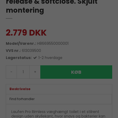
release & softclose. Skjult
montering
2.779 DKK
Model/Varenr.:
H8669550000001
VVS nr.:
613039500
Lagerstatus:
1-2 hverdage
KØB
-
+
Beskrivelse
Find forhandler
Laufen Pro Rimless væghængt toilet i et stilrent
design uden skyllekant, hvor snavs og bakterier kan