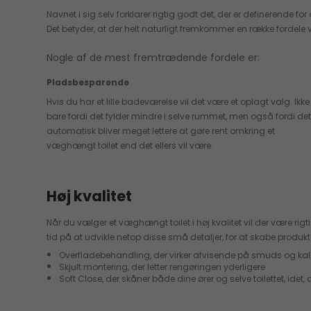
Navnet i sig selv forklarer rigtig godt det, der er definerende 
Det betyder, at der helt naturligt fremkommer en række fordele 
Nogle af de mest fremtrædende fordele er:
Pladsbesparende
Hvis du har et lille badeværelse vil det være et oplagt valg. Ikke
bare fordi det fylder mindre i selve rummet, men også fordi de
automatisk bliver meget lettere at gøre rent omkring et
væghængt toilet end det ellers vil være.
Høj kvalitet
Når du vælger et væghængt toilet i høj kvalitet vil der være ri
tid på at udvikle netop disse små detaljer, for at skabe produkt
Overfladebehandling, der virker afvisende på smuds og kal
Skjult montering, der letter rengøringen yderligere
Soft Close, der skåner både dine ører og selve toilettet, ide