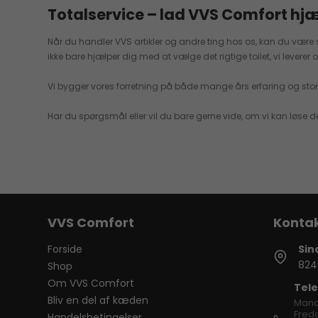
Totalservice – lad VVS Comfort hjæ
Når du handler VVS artikler og andre ting hos os, kan du være sikk
ikke bare hjælper dig med at vælge det rigtige toilet, vi levere
Vi bygger vores forretning på både mange års erfaring og stor 
Har du spørgsmål eller vil du bare gerne vide, om vi kan løse d
VVS Comfort
Forside
Sin
824
Shop
Om VVS Comfort
Tele
Bliv en del af kæden
Mand
Freda
Handelsbetingelser