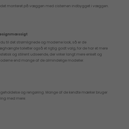
er i stedet monteret på væggen med cisternen indbygget i væggen.
esignmæssigt
r du til det strømlignede og moderne look, så er de
æghængte toiletter også et rigtig godt valg, for de har et mere
stetisk og stilrent udseende, der virker langt mere enkelt og
oderne end mange af de almindelige modeller.
 vedligeholdelse og rengøring. Mange af de kendte mærker bruger
gøring med mere: