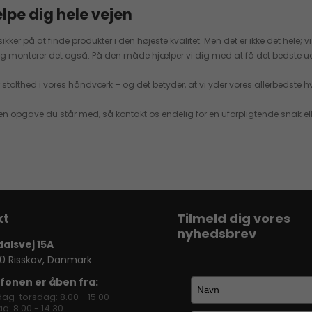
lpe dig hele vejen
er på at finde produkter i den højeste kvalitet. Men det er ikke det hele; vi 
r og monterer det også. På den måde hjælper vi dig med at få det bedste ud 
stolthed i vores håndværk – og det betyder, at vi yder vores allerbedste 
en opgave du står med, så kontakt os endelig for en uforpligtende snak elle
Tilmeld dig vores
nyhedsbrev
dalsvej 15A
0 Risskov, Danmark
fonen er åben fra:
ag-torsdag: 8.00 - 15.00
g: 8.00 - 14.30