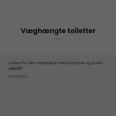
Væghængte toiletter
Laufen Pro Slim toiletsæde med softclose og Quick-
Laufen
release
615495900