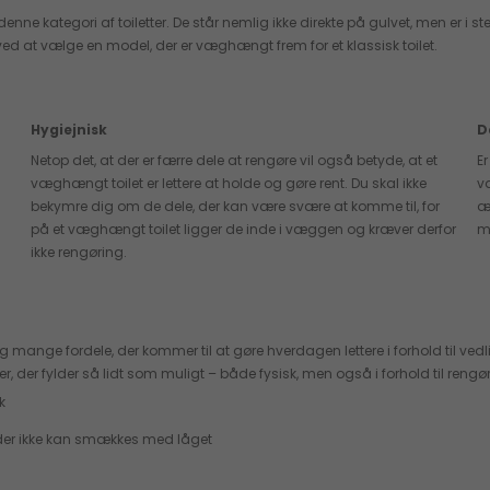
for denne kategori af toiletter. De står nemlig ikke direkte på gulvet, men 
ved at vælge en model, der er væghængt frem for et klassisk toilet.
Hygiejnisk
D
Netop det, at der er færre dele at rengøre vil også betyde, at et
E
t
væghængt toilet er lettere at holde og gøre rent. Du skal ikke
v
bekymre dig om de dele, der kan være svære at komme til, for
æ
på et væghængt toilet ligger de inde i væggen og kræver derfor
m
ikke rengøring.
gtig mange fordele, der kommer til at gøre hverdagen lettere i forhold til
er, der fylder så lidt som muligt – både fysisk, men også i forhold til ren
k
t, der ikke kan smækkes med låget