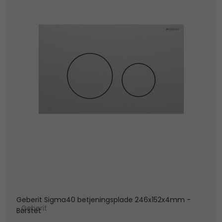
Geberit Sigma40 betjeningsplade 246x152x4mm -
Geberit
Børstet