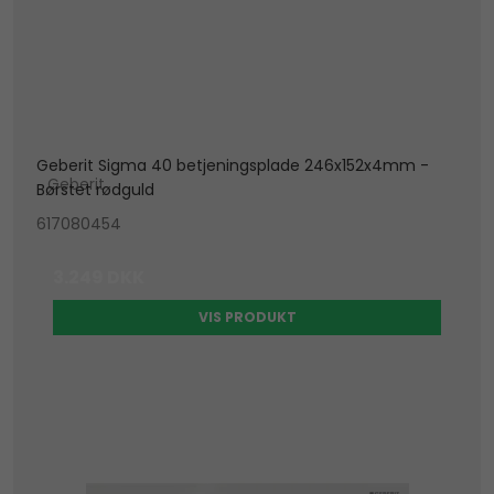
Geberit Sigma 40 betjeningsplade 246x152x4mm -
Geberit
Børstet rødguld
617080454
3.249 DKK
VIS PRODUKT