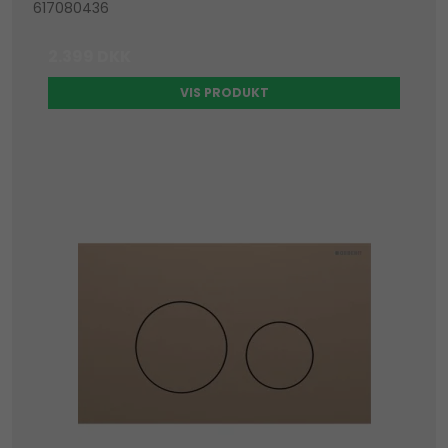
617080436
2.399 DKK
VIS PRODUKT