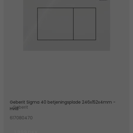
Geberit Sigma 40 betjeningsplade 246x152x4mm -
Geberit
Hvid
617080470
1.999 DKK