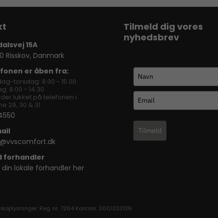
Tilmeld dig vores
nyhedsbrev
dalsvej 15A
0 Risskov, Danmark
fonen er åben fra:
ag-torsdag: 8.00 - 15.00
g: 8.00 - 14.30
lder lukket på telefonen i
e 29, 30 & 31
4550
ail
Tilmeld
o@vvscomfort.dk
d forhandler
 din lokale forhandler her
nkoplysninger: Reg. nr. 7264 Kontonr. 0001233126