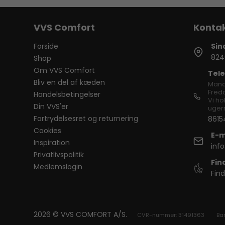
VVS Comfort
Forside
Sin
824
Shop
Om VVS Comfort
Tele
Bliv en del af kæden
Mand
Freda
Handelsbetingelser
Vi ho
Din VVS'er
ugern
Fortrydelsesret og returnering
8615
Cookies
E-m
Inspiration
inf
Privatlivspolitik
Fin
Medlemslogin
Find
2026 © VVS COMFORT A/S.
CVR-nummer: 31491363
Ba