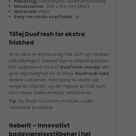
Placering:
Frontbetjent cisternemontering
Dimensioner:
246 x 164 mm (BxH)
Materiale:
Plast
Easy-to-clean overflade:
Ja
Tilføj DuoFresh for ekstra
friskhed
Vil du sikre en kontinuerlig frisk duft og mindske
kalkaflejringer? Geberit Sigma betjeningsplader
kan opgraderes med et
DuoFresh-modul
, der
giver dig mulighed for at tilføje
DuoFresh tabs
direkte i cisternen. Hver gang du skyller ud,
rengøres toilettet, og der frigives en frisk duft,
som holder badeværelset velduftende.
Tip:
Du finder DuoFresh-modulet under
relaterede produkter.
Geberit – Innovativt
badeværelsestilbehør i høj