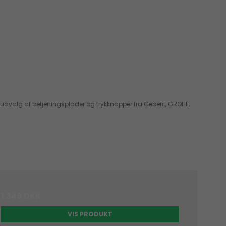
et udvalg af betjeningsplader og trykknapper fra Geberit, GROHE,
1.349 DKK
VIS PRODUKT