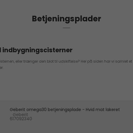
Betjeningsplader
l indbygningscisterner
ternen, eller trænger den blot til udskiftelse? Her på siden har vi samlet 
r.
Geberit omega30 betjeningsplade - Hvid mat lakeret
Geberit
617092340