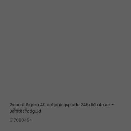
Geberit Sigma 40 betjeningsplade 246x152x4mm -
Geberit
Børstet rødguld
617080454