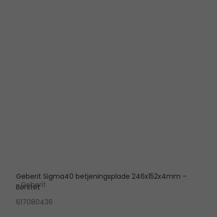
Geberit Sigma40 betjeningsplade 246x152x4mm -
Geberit
Børstet
617080436