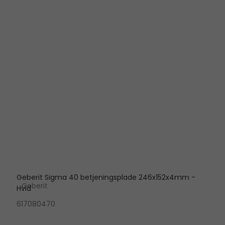
Geberit Sigma 40 betjeningsplade 246x152x4mm -
Geberit
Hvid
617080470