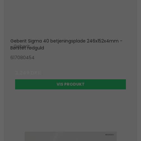
Geberit Sigma 40 betjeningsplade 246x152x4mm -
Geberit
Børstet rødguld
617080454
3.249 DKK
VIS PRODUKT