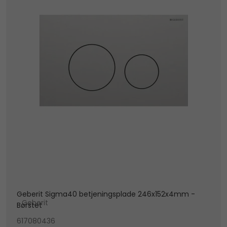
Geberit Sigma40 betjeningsplade 246x152x4mm -
Geberit
Børstet
617080436