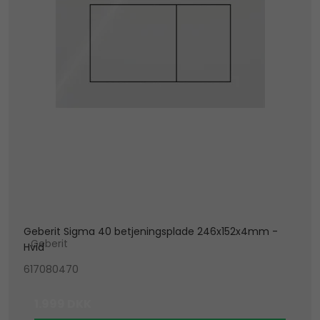
Geberit Sigma 40 betjeningsplade 246x152x4mm -
Geberit
Hvid
617080470
1.999 DKK