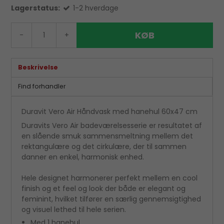
Lagerstatus:
1-2 hverdage
KØB
-
+
Beskrivelse
Find forhandler
Duravit Vero Air Håndvask med hanehul 60x47 cm
Duravits Vero Air badeværelsesserie er resultatet af
en slående smuk sammensmeltning mellem det
rektangulære og det cirkulære, der til sammen
danner en enkel, harmonisk enhed.
Hele designet harmonerer perfekt mellem en cool
finish og et feel og look der både er elegant og
feminint, hvilket tilfører en særlig gennemsigtighed
og visuel lethed til hele serien.
Med 1 hanehul