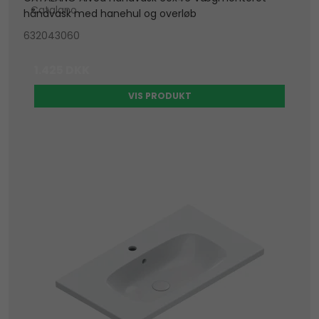
Catalano
håndvask med hanehul og overløb
632043060
1.425 DKK
VIS PRODUKT