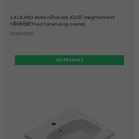
CATALANO Alvea håndvask 45x35 Vægmonteret
Catalano
håndvask med hanehul og overløb
632041060
1.095 DKK
VIS PRODUKT