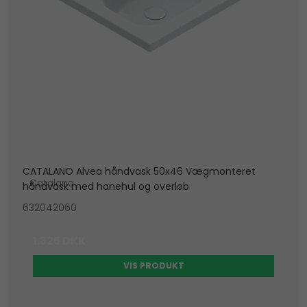
CATALANO Alvea håndvask 50x46 Vægmonteret
Catalano
håndvask med hanehul og overløb
632042060
1.325 DKK
VIS PRODUKT