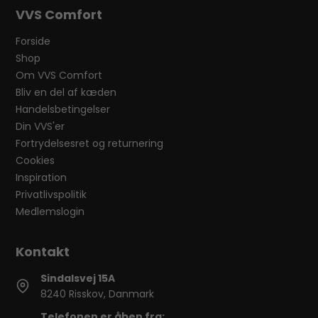
VVS Comfort
Forside
Shop
Om VVS Comfort
Bliv en del af kæden
Handelsbetingelser
Din VVS'er
Fortrydelsesret og returnering
Cookies
Inspiration
Privatlivspolitik
Medlemslogin
Sindalsvej 15A
8240 Risskov, Danmark
Telefonen er åben fra: