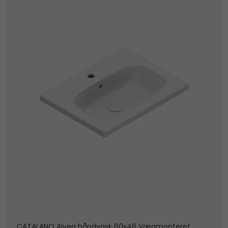
CATALANO Alvea håndvask 60x46 Vægmonteret