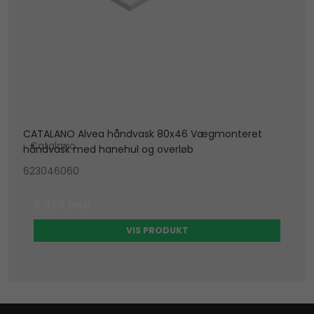
CATALANO Alvea håndvask 80x46 Vægmonteret
Catalano
håndvask med hanehul og overløb
623046060
2.395 DKK
VIS PRODUKT