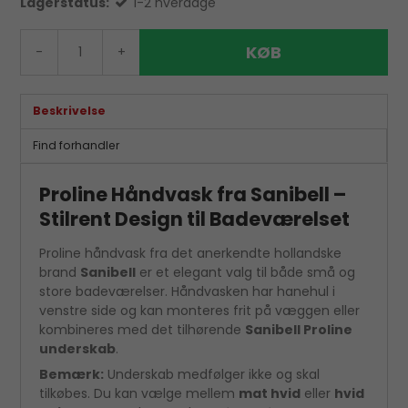
Lagerstatus:
1-2 hverdage
KØB
-
+
Beskrivelse
Find forhandler
Proline Håndvask fra Sanibell –
Stilrent Design til Badeværelset
Proline håndvask fra det anerkendte hollandske
brand
Sanibell
er et elegant valg til både små og
store badeværelser. Håndvasken har hanehul i
venstre side og kan monteres frit på væggen eller
kombineres med det tilhørende
Sanibell Proline
underskab
.
Bemærk:
Underskab medfølger ikke og skal
tilkøbes. Du kan vælge mellem
mat hvid
eller
hvid