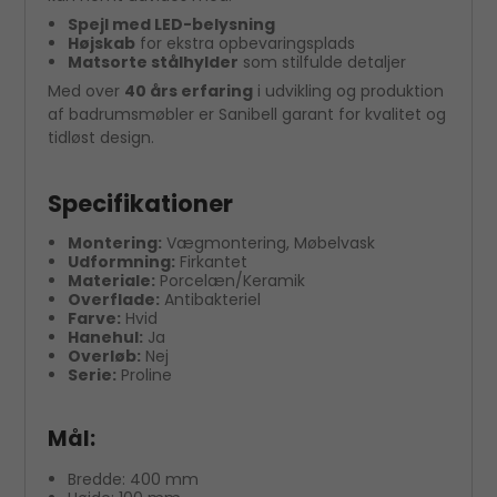
Spejl med LED-belysning
Højskab
for ekstra opbevaringsplads
Matsorte stålhylder
som stilfulde detaljer
Med over
40 års erfaring
i udvikling og produktion
af badrumsmøbler er Sanibell garant for kvalitet og
tidløst design.
Specifikationer
Montering:
Vægmontering, Møbelvask
Udformning:
Firkantet
Materiale:
Porcelæn/Keramik
Overflade:
Antibakteriel
Farve:
Hvid
Hanehul:
Ja
Overløb:
Nej
Serie:
Proline
Mål:
Bredde: 400 mm