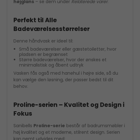
højglans
– se dem under
Relaterede varer
.
Perfekt til Alle
Badeværelsesstørrelser
Denne håndvask er ideel til:
Små badeværelser eller gæstetoiletter, hvor
pladsen er begrænset
Større badeværelser, hvor der ønskes et
minimalistisk og åbent udtryk
Vasken fås også med hanehul i højre side, så du
kan vælge den løsning, der passer bedst til dit
behov.
Proline-serien – Kvalitet og Design i
Fokus
Sanibells
Proline-serie
består af badrumsmøbler i
høj kvalitet og et moderne, stilrent design. Serien
kan nemt udvides med: